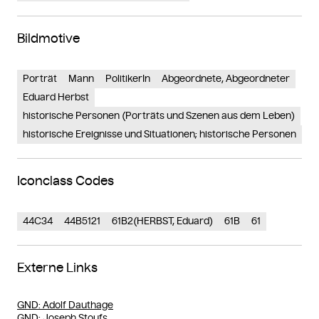
Bildmotive
Porträt
Mann
PolitikerIn
Abgeordnete, Abgeordneter
Eduard Herbst
historische Personen (Porträts und Szenen aus dem Leben)
historische Ereignisse und Situationen; historische Personen
Iconclass Codes
44C34
44B5121
61B2(HERBST, Eduard)
61B
61
Externe Links
GND
: Adolf Dauthage
GND
: Joseph Stoufs