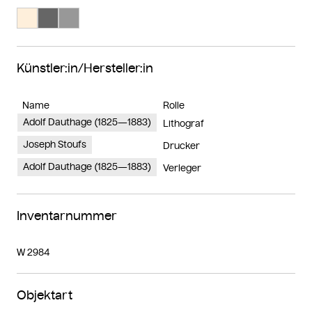
Suche Farbe #feefdb
Suche Farbe #666666
Suche Farbe #989898
Künstler:in/Hersteller:in
Name
Rolle
Adolf Dauthage (1825—1883)
Lithograf
Joseph Stoufs
Drucker
Adolf Dauthage (1825—1883)
Verleger
Inventarnummer
W 2984
Objektart