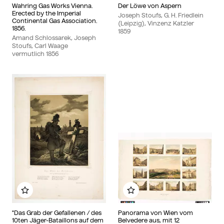
Wahring Gas Works Vienna.
Der Löwe von Aspern
Erected by the Imperial
Joseph Stoufs, G. H. Friedlein
Continental Gas Association.
(Leipzig), Vinzenz Katzler
1856.
1859
Amand Schlossarek, Joseph
Stoufs, Carl Waage
vermutlich
1856
Zu meinem Album hinzufügen
Zu meinem Album hin
"Das Grab der Gefallenen / des
Panorama von Wien vom
10ten Jäger-Bataillons auf dem
Belvedere aus, mit 12