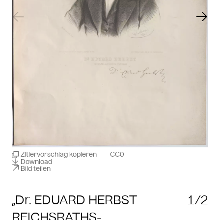
Vorheriger Slide
Näch
Zitiervorschlag kopieren
CC0
Download
Bild teilen
„Dr. EDUARD HERBST
1/2
REICHSRATHS-