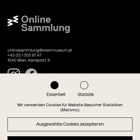
Wien Museum Online Sammlung
onlinesammlung@wienmuseum.at
+43 (0) 1 505 87 47
1040 Wien, Karlsplatz 8
Instagram
Facebook
Essentiell
Statistik
Datenschutz
Impressum
Wir verwenden Cookies für Website-Besucher Statistiken
(Matomo).
Ausgewählte Cookies akzeptieren
Magazin