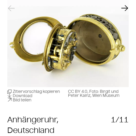
Vorheriger Slide
Näch
Zitiervorschlag kopieren
CC BY 4.0, Foto: Birgit und
Peter Kainz, Wien Museum
Download
Bild teilen
Anhängeruhr,
1/11
Deutschland