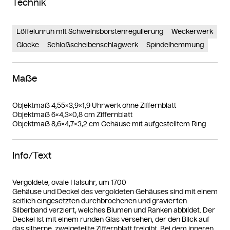
Technik
Löffelunruh mit Schweinsborstenregulierung
Weckerwerk
Glocke
Schloßscheibenschlagwerk
Spindelhemmung
Maße
Objektmaß 4,55×3,9×1,9 Uhrwerk ohne Ziffernblatt
Objektmaß 6×4,3×0,8 cm Ziffernblatt
Objektmaß 8,6×4,7×3,2 cm Gehäuse mit aufgestelltem Ring
Info/Text
Vergoldete, ovale Halsuhr, um 1700
Gehäuse und Deckel des vergoldeten Gehäuses sind mit einem
seitlich eingesetzten durchbrochenen und gravierten
Silberband verziert, welches Blumen und Ranken abbildet. Der
Deckel ist mit einem runden Glas versehen, der den Blick auf
das silberne, zweigeteilte Ziffernblatt freigibt. Bei dem inneren