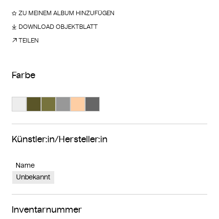
ZU MEINEM ALBUM HINZUFÜGEN
DOWNLOAD OBJEKTBLATT
TEILEN
Farbe
Suche Farbe #ededed
Suche Farbe #5a5528
Suche Farbe #77733d
Suche Farbe #989898
Suche Farbe #fecea4
Suche Farbe #666666
Künstler:in/Hersteller:in
Name
Unbekannt
Inventarnummer