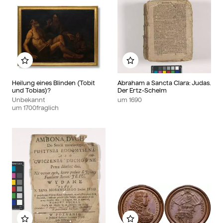
Zu meinem Album hinzufügen
Zu meinem Album hin
Heilung eines Blinden (Tobit
Abraham a Sancta Clara: Judas.
und Tobias)?
Der Ertz-Schelm
Unbekannt
um
1690
um
1700
fraglich