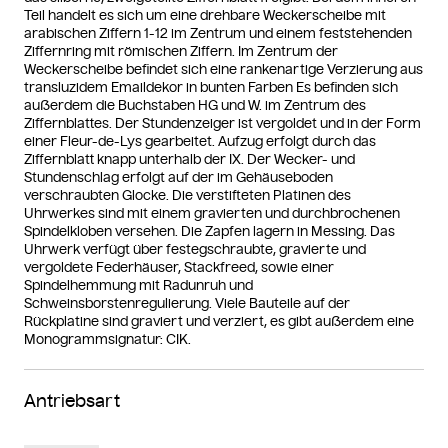
Teil handelt es sich um eine drehbare Weckerscheibe mit
arabischen Ziffern 1-12 im Zentrum und einem feststehenden
Ziffernring mit römischen Ziffern. Im Zentrum der
Weckerscheibe befindet sich eine rankenartige Verzierung aus
transluzidem Emaildekor in bunten Farben Es befinden sich
außerdem die Buchstaben HG und W. im Zentrum des
Ziffernblattes. Der Stundenzeiger ist vergoldet und in der Form
einer Fleur-de-Lys gearbeitet. Aufzug erfolgt durch das
Ziffernblatt knapp unterhalb der IX. Der Wecker- und
Stundenschlag erfolgt auf der im Gehäuseboden
verschraubten Glocke. Die verstifteten Platinen des
Uhrwerkes sind mit einem gravierten und durchbrochenen
Spindelkloben versehen. Die Zapfen lagern in Messing. Das
Uhrwerk verfügt über festegschraubte, gravierte und
vergoldete Federhäuser, Stackfreed, sowie einer
Spindelhemmung mit Radunruh und
Schweinsborstenregulierung. Viele Bauteile auf der
Rückplatine sind graviert und verziert, es gibt außerdem eine
Monogrammsignatur: CIK.
Antriebsart