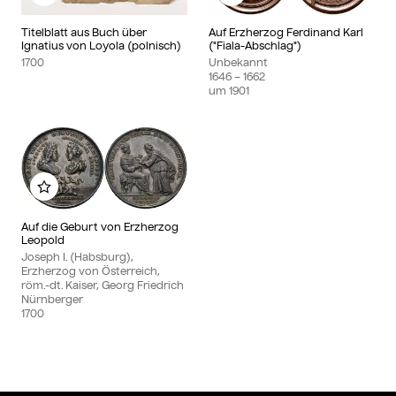
Zu meinem Album hinzufügen
Zu meinem Album hin
Titelblatt aus Buch über
Auf Erzherzog Ferdinand Karl
Ignatius von Loyola (polnisch)
("Fiala-Abschlag")
1700
Unbekannt
1646
– 1662
um
1901
Zu meinem Album hinzufügen
Auf die Geburt von Erzherzog
Leopold
Joseph I. (Habsburg),
Erzherzog von Österreich,
röm.-dt. Kaiser, Georg Friedrich
Nürnberger
1700