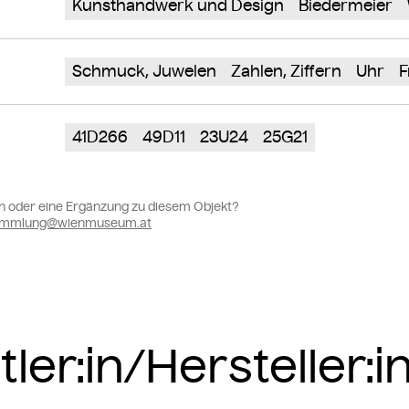
Kunsthandwerk und Design
Biedermeier
Schmuck, Juwelen
Zahlen, Ziffern
Uhr
F
41D266
49D11
23U24
25G21
n oder eine Ergänzung zu diesem Objekt?
sammlung@wienmuseum.at