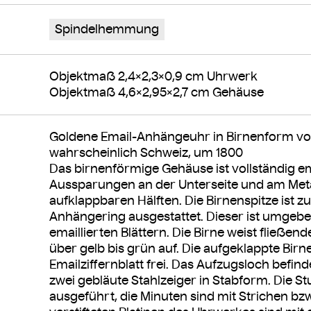
Spindelhemmung
Objektmaß 2,4×2,3×0,9 cm Uhrwerk
Objektmaß 4,6×2,95×2,7 cm Gehäuse
Goldene Email-Anhängeuhr in Birnenform von 
wahrscheinlich Schweiz, um 1800
Das birnenförmige Gehäuse ist vollständig em
Aussparungen an der Unterseite und am Meta
aufklappbaren Hälften. Die Birnenspitze ist z
Anhängering ausgestattet. Dieser ist umgebe
emaillierten Blättern. Die Birne weist fließe
über gelb bis grün auf. Die aufgeklappte Birne
Emailziffernblatt frei. Das Aufzugsloch befinde
zwei gebläute Stahlzeiger in Stabform. Die St
ausgeführt, die Minuten sind mit Strichen bzw.