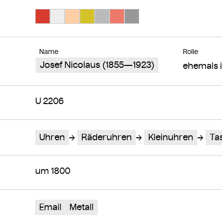
Suche Farbe #d63b2e
Suche Farbe #ededed
Suche Farbe #fecea4
Suche Farbe #d4c228
Suche Farbe #bababa
Suche Farbe #ed796b
Suche Farbe #989898
Name
Rolle
Josef Nicolaus (1855—1923)
ehemals i
U 2206
Uhren
Räderuhren
Kleinuhren
Ta
um 1800
Email
Metall