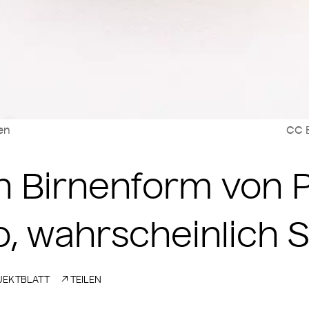
len
CC B
 Birnenform von P
io, wahrscheinlich 
EKTBLATT
TEILEN