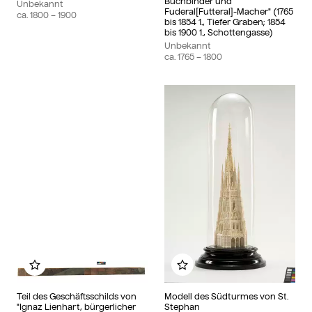
Buchbinder und
Unbekannt
Fuderal[Futteral]-Macher" (1765
ca.
1800
– 1900
bis 1854 1., Tiefer Graben; 1854
bis 1900 1., Schottengasse)
Unbekannt
ca.
1765
– 1800
Zu meinem Album hinzufügen
Zu meinem Album hin
Teil des Geschäftsschilds von
Modell des Südturmes von St.
"Ignaz Lienhart, bürgerlicher
Stephan