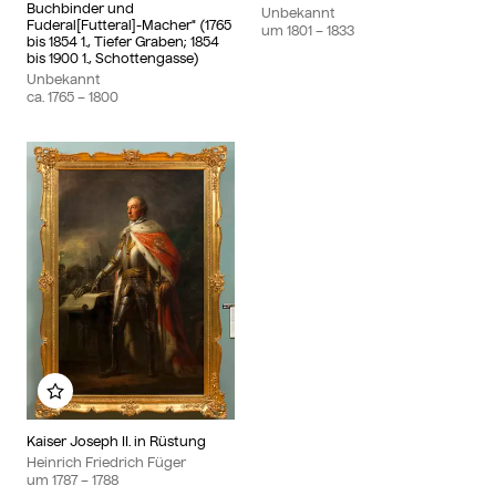
Buchbinder und
Unbekannt
Fuderal[Futteral]-Macher" (1765
um
1801
– 1833
bis 1854 1., Tiefer Graben; 1854
bis 1900 1., Schottengasse)
Unbekannt
ca.
1765
– 1800
Zu meinem Album hinzufügen
Kaiser Joseph II. in Rüstung
Heinrich Friedrich Füger
um
1787
– 1788