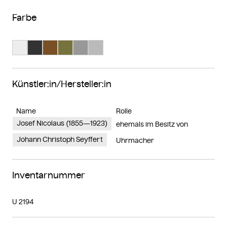
Farbe
Suche Farbe #ededed
Suche Farbe #333333
Suche Farbe #795025
Suche Farbe #77733d
Suche Farbe #989898
Suche Farbe #bababa
Künstler:in/Hersteller:in
Name
Rolle
Josef Nicolaus (1855—1923)
ehemals im Besitz von
Johann Christoph Seyffert
Uhrmacher
Inventarnummer
U 2194