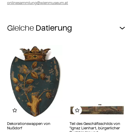
onlinesammlung@wienmuseum.at
Gleiche
Zu meinem Album hinzufügen
Zu meinem Album hin
Dekorationswappen von
Teil des Geschäftsschilds von
Nußdorf
"Ignaz Lienhart, bürgerlicher