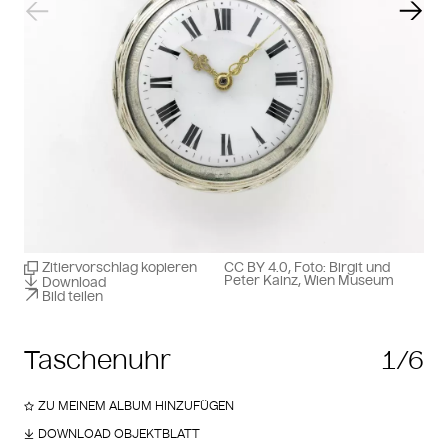
Vorheriger Slide
Näch
Zitiervorschlag kopieren
CC BY 4.0, Foto: Birgit und
Peter Kainz, Wien Museum
Download
Bild teilen
Taschenuhr
1/6
ZU MEINEM ALBUM HINZUFÜGEN
DOWNLOAD OBJEKTBLATT