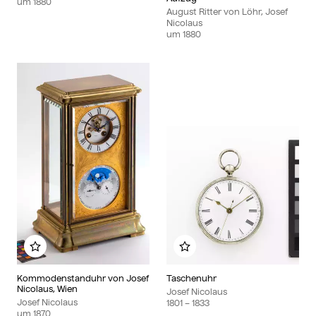
um
1880
August Ritter von Löhr, Josef
Nicolaus
um
1880
Zu meinem Album hinzufügen
Zu meinem Album hin
Kommodenstanduhr von Josef
Taschenuhr
Nicolaus, Wien
Josef Nicolaus
Josef Nicolaus
1801
– 1833
um
1870