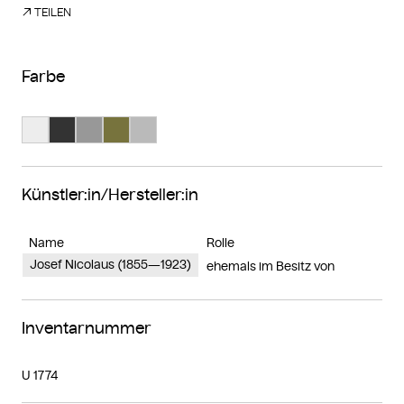
TEILEN
Farbe
Suche Farbe #ededed
Suche Farbe #333333
Suche Farbe #989898
Suche Farbe #77733d
Suche Farbe #bababa
Künstler:in/Hersteller:in
Name
Rolle
Josef Nicolaus (1855—1923)
ehemals im Besitz von
Inventarnummer
U 1774