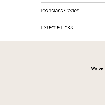
Iconclass Codes
Externe Links
Sie haben einen möglichen Fehler gefunde
Wir freuen uns über Ihre Email an:
online
Wir ve
Gleiche/r