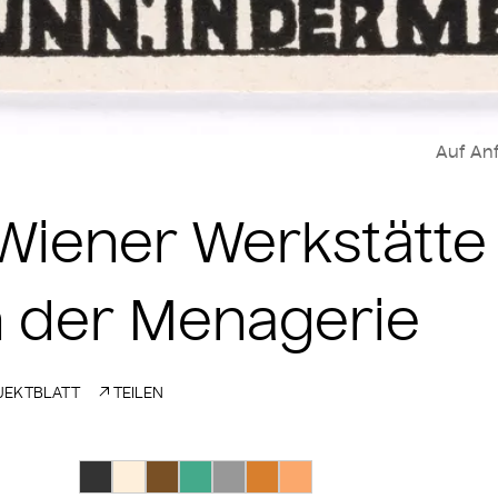
Auf An
Wiener Werkstätte N
n der Menagerie
EKTBLATT
TEILEN
Suche Farbe #333333
Suche Farbe #feefdb
Suche Farbe #795025
Suche Farbe #44aa8b
Suche Farbe #989898
Suche Farbe #d87f2d
Suche Farbe #fba86c