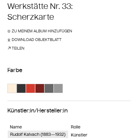
Werkstätte Nr. 33:
Scherzkarte
ZU MEINEM ALBUM HINZUFÜGEN
DOWNLOAD OBJEKTBLATT
TEILEN
Farbe
Suche Farbe #feefdb
Suche Farbe #333333
Suche Farbe #d63b2e
Suche Farbe #78211d
Suche Farbe #666666
Suche Farbe #989898
Künstler:in/Hersteller:in
Name
Rolle
Rudolf Kalvach (1883—1932)
Künstler