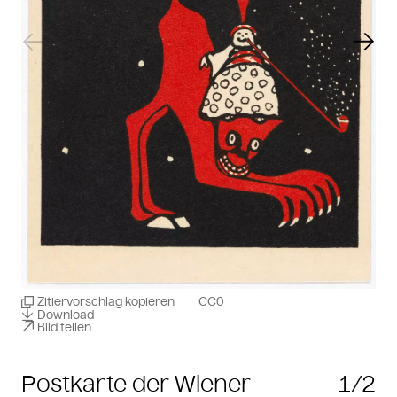
Vorheriger Slide
Näch
Zitiervorschlag kopieren
CC0
Download
Bild teilen
Postkarte der Wiener
1/2