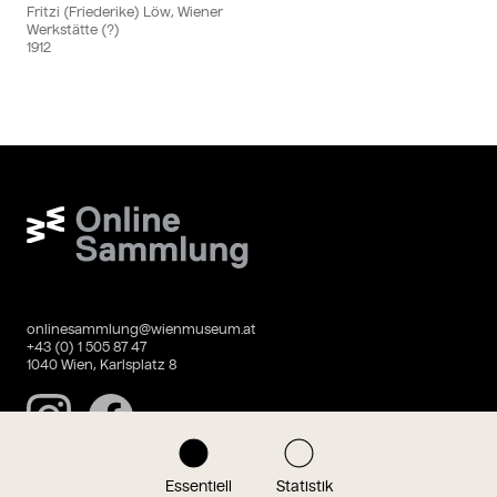
Fritzi (Friederike) Löw, Wiener
Werkstätte (?)
1912
Wien Museum Online Sammlung
onlinesammlung@wienmuseum.at
+43 (0) 1 505 87 47
1040 Wien, Karlsplatz 8
Instagram
Facebook
Essentiell
Statistik