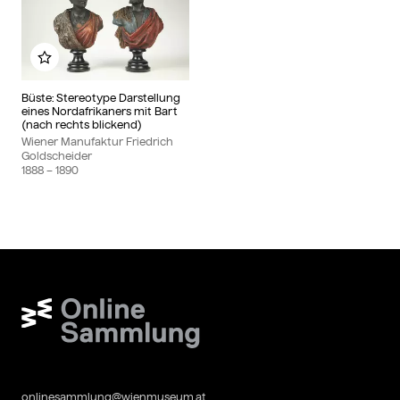
Zu meinem Album hinzufügen
Büste: Stereotype Darstellung
eines Nordafrikaners mit Bart
(nach rechts blickend)
Wiener Manufaktur Friedrich
Goldscheider
1888
– 1890
Wien Museum Online Sammlung
onlinesammlung@wienmuseum.at