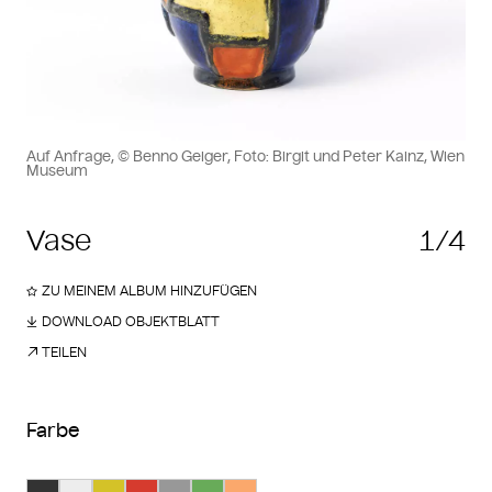
Auf Anfrage, © Benno Geiger, Foto: Birgit und Peter Kainz, Wien
Museum
Vase
1/4
ZU MEINEM ALBUM HINZUFÜGEN
DOWNLOAD OBJEKTBLATT
TEILEN
Farbe
Suche Farbe #333333
Suche Farbe #ededed
Suche Farbe #d4c228
Suche Farbe #d63b2e
Suche Farbe #989898
Suche Farbe #68ab59
Suche Farbe #fba86c