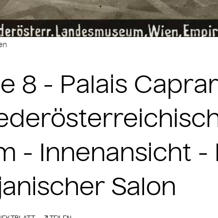
len
ße 8 - Palais Capra
ederösterreichisc
- Innenansicht - 
anischer Salon