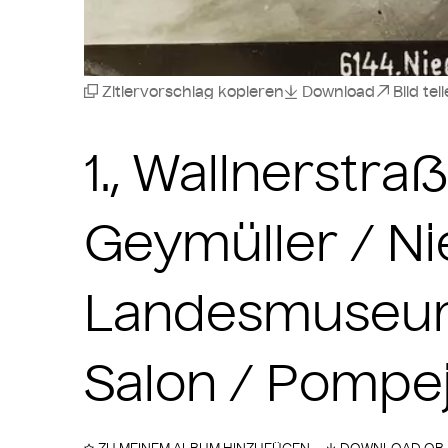
Zitiervorschlag kopieren
Download
Bild tei
1., Wallnerstra
Geymüller / Ni
Landesmuseum 
Salon / Pompej