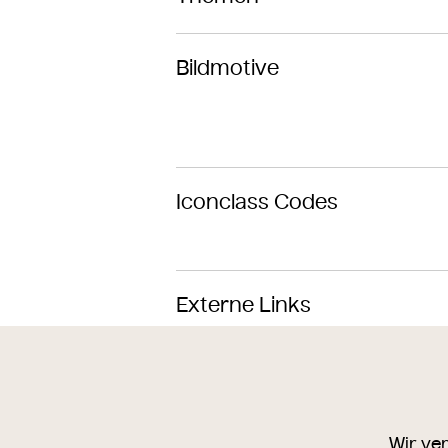
Bildmotive
Iconclass Codes
Externe Links
Sie haben einen möglichen Fehler gefunde
Wir freuen uns über Ihre Email an:
online
Wir ve