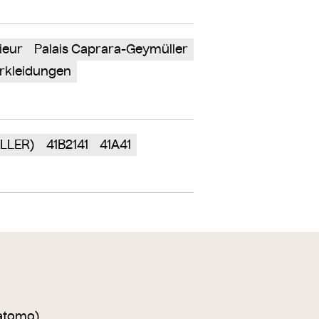
ieur
Palais Caprara-Geymüller
rkleidungen
LLER)
41B2141
41A41
atomo).