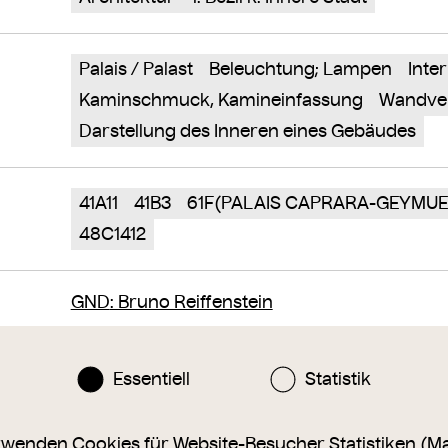
Palais / Palast
Beleuchtung; Lampen
Inter
Kaminschmuck, Kamineinfassung
Wandve
Darstellung des Inneren eines Gebäudes
41A11
41B3
61F(PALAIS CAPRARA-GEYMUE
48C1412
GND
: Bruno Reiffenstein
Essentiell
Statistik
n oder eine Ergänzung zu diesem Objekt?
sammlung@wienmuseum.at
rwenden Cookies für Website-Besucher Statistiken (M