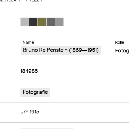
EKTBLATT
TEILEN
Suche Farbe #bababa
Suche Farbe #333333
Suche Farbe #77733d
Suche Farbe #666666
Suche Farbe #989898
Name
Rolle
Bruno Reiffenstein (1869—1951)
Fotog
184985
Fotografie
um 1915