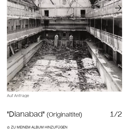
Vorheriger Slide
Näch
Auf Anfrage
"Dianabad"
1/2
(Originaltitel)
ZU MEINEM ALBUM HINZUFÜGEN