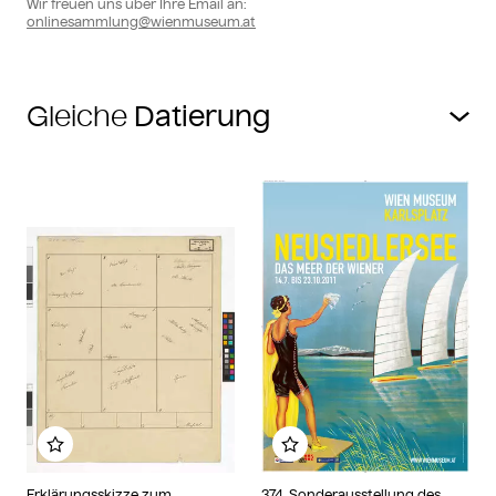
Wir freuen uns über Ihre Email an:
onlinesammlung@wienmuseum.at
Gleiche
Zu meinem Album hinzufügen
Zu meinem Album hin
Erklärungsskizze zum
374. Sonderausstellung des