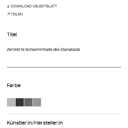
DOWNLOAD OBJEKTBLATT
TEILEN
Titel
Zerstörte Schwimmhalle des Dianabads
Farbe
Suche Farbe #bababa
Suche Farbe #333333
Suche Farbe #666666
Suche Farbe #989898
Künstler:in/Hersteller:in