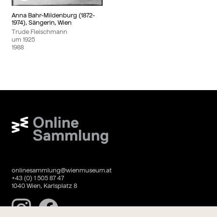
Anna Bahr-Mildenburg (1872-
1974), Sängerin, Wien
Trude Fleischmann
um
1925
1988
Wien Museum Online Sammlung
onlinesammlung@wienmuseum.at
+43 (0) 1 505 87 47
1040 Wien, Karlsplatz 8
Instagram
Facebook