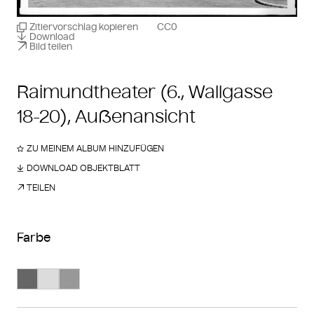
Zitiervorschlag kopieren
CC0
Download
Bild teilen
Raimundtheater (6., Wallgasse
18-20), Außenansicht
ZU MEINEM ALBUM HINZUFÜGEN
DOWNLOAD OBJEKTBLATT
TEILEN
Farbe
Suche Farbe #666666
Suche Farbe #dcdcdc
Suche Farbe #989898