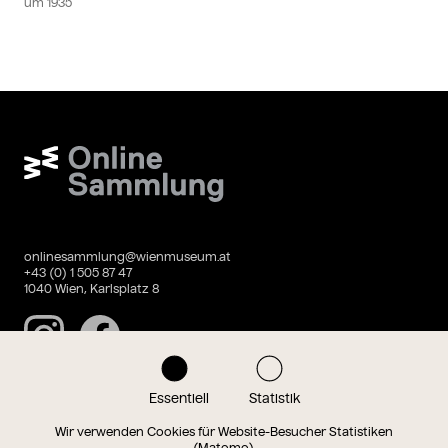
um
1935
Wien Museum Online Sammlung
onlinesammlung@wienmuseum.at
+43 (0) 1 505 87 47
1040 Wien, Karlsplatz 8
Instagram
Facebook
Essentiell
Statistik
Datenschutz
Impressum
Wir verwenden Cookies für Website-Besucher Statistiken
(Matomo).