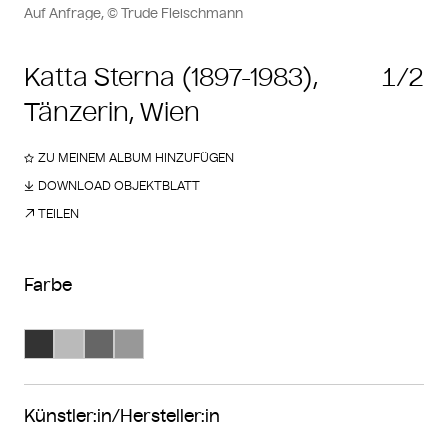
Auf Anfrage, © Trude Fleischmann
Katta Sterna (1897-1983),
1/2
Tänzerin, Wien
ZU MEINEM ALBUM HINZUFÜGEN
DOWNLOAD OBJEKTBLATT
TEILEN
Farbe
Suche Farbe #333333
Suche Farbe #bababa
Suche Farbe #666666
Suche Farbe #989898
Künstler:in/Hersteller:in