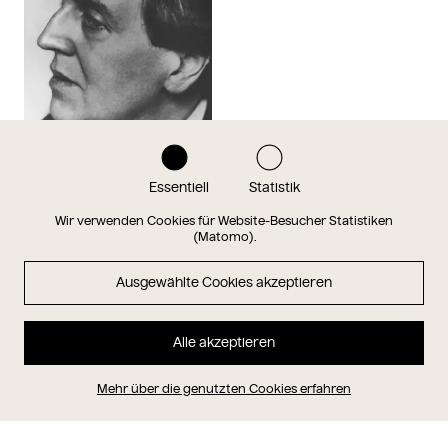
Zu meinem Album hinzufügen
Alban Berg (1885-1935),
Essentiell
Statistik
Komponist
Trude Fleischmann
Wir verwenden Cookies für Website-Besucher Statistiken
1932
(Matomo).
1988
Ausgewählte Cookies akzeptieren
Alle akzeptieren
Mehr über die genutzten Cookies erfahren
Wien Museum Online Sammlung