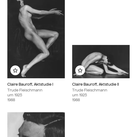
Zu meinem Album hinzufügen
Zu meinem Album hin
Claire Bauroff, Aktstudie I
Claire Bauroff, Aktstudie II
Trude Fleischmann
Trude Fleischmann
um
1925
um
1925
1988
1988