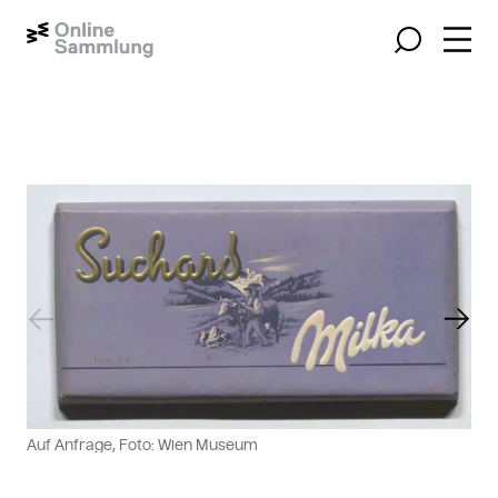
Navig
Suche
Größeres Bild zeigen
Vorheriger Slide
Näch
Auf Anfrage, Foto: Wien Museum