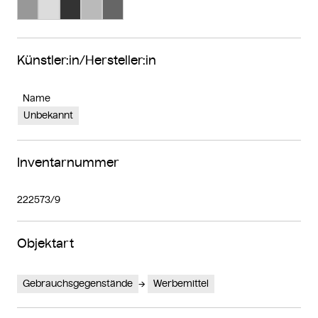
Suche Farbe #989898
Suche Farbe #dcdcdc
Suche Farbe #333333
Suche Farbe #bababa
Suche Farbe #666666
Künstler:in/Hersteller:in
Name
Unbekannt
Inventarnummer
222573/9
Objektart
Gebrauchsgegenstände
Werbemittel