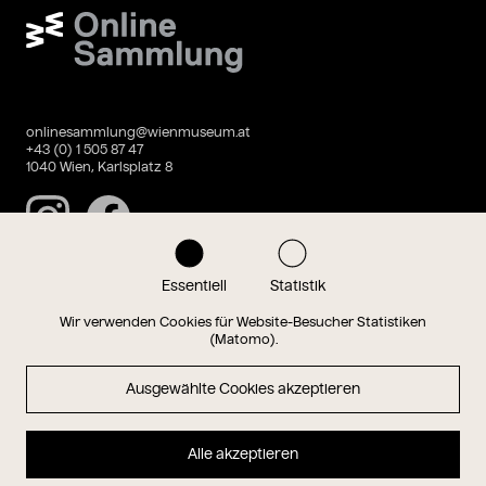
Wien Museum Online Sammlung
onlinesammlung@wienmuseum.at
+43 (0) 1 505 87 47
1040 Wien, Karlsplatz 8
Instagram
Facebook
Essentiell
Statistik
Datenschutz
Impressum
Wir verwenden Cookies für Website-Besucher Statistiken
(Matomo).
Ausgewählte Cookies akzeptieren
Magazin
Alle akzeptieren
Hauptseite