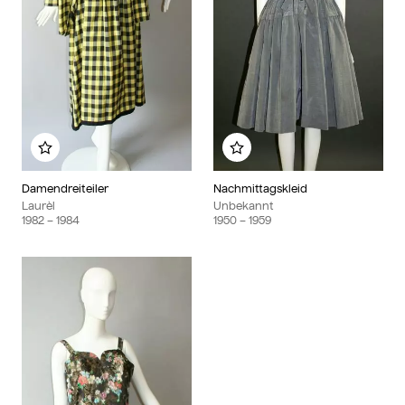
Zu meinem Album hinzufügen
Zu meinem Album hin
Damendreiteiler
Nachmittagskleid
Laurèl
Unbekannt
1982
– 1984
1950
– 1959