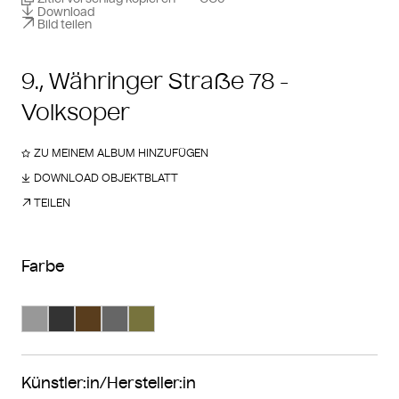
Download
Bild teilen
9., Währinger Straße 78 -
Volksoper
ZU MEINEM ALBUM HINZUFÜGEN
DOWNLOAD OBJEKTBLATT
TEILEN
Farbe
Suche Farbe #989898
Suche Farbe #333333
Suche Farbe #593d1d
Suche Farbe #666666
Suche Farbe #77733d
Künstler:in/Hersteller:in