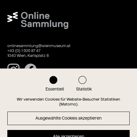
Wien Museum Online Sammlung
onlinesammlung@wienmuseum.at
+43 (0) 1 505 87 47
1040 Wien, Karlsplatz 8
Instagram
Facebook
Essentiell
Statistik
Datenschutz
Impressum
Wir verwenden Cookies für Website-Besucher Statistiken
(Matomo).
Ausgewählte Cookies akzeptieren
Magazin
Alle akzeptieren