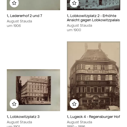
Zu meinem Album hinzufügen
Zu meinem Album hin
1., Ledererhof 2 und 7
1., Lobkowitzplatz 2 - Erhöhte
Ansicht gegen Lobkowitzpalais
August Stauda
August Stauda
um
1906
um
1900
Zu meinem Album hinzufügen
Zu meinem Album hin
1., Lobkowitzplatz 3
1., Lugeck 4 - Regensburger Hof
August Stauda
August Stauda
um
1901
1890
– 1896