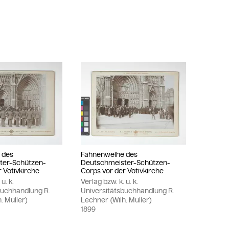
 des
Fahnenweihe des
ter-Schützen-
Deutschmeister-Schützen-
 Votivkirche
Corps vor der Votivkirche
u. k.
Verlag bzw. k. u. k.
buchhandlung R.
Universitätsbuchhandlung R.
. Müller)
Lechner (Wilh. Müller)
1899