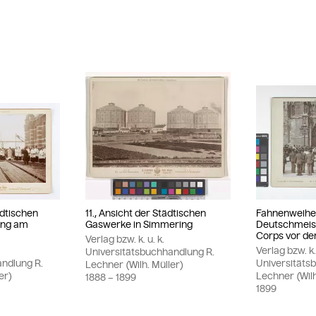
ädtischen
11., Ansicht der Städtischen
Fahnenweihe
ing am
Gaswerke in Simmering
Deutschmeis
Corps vor der
Verlag bzw. k. u. k.
Verlag bzw. k. 
Universitätsbuchhandlung R.
andlung R.
Universitäts
Lechner (Wilh. Müller)
er)
Lechner (Wilh
1888
– 1899
1899