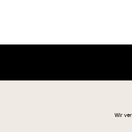
Wien Museum Online Sammlung
o
+4
1
Wir ve