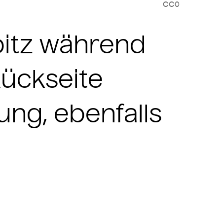
CC0
pitz während
ückseite
ung, ebenfalls