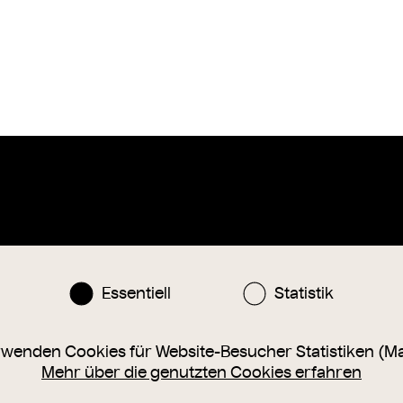
Instagram
Facebook
nlinesammlung@wienmuseum.at
Essentiell
Statistik
3 (0) 1 505 87 47
040 Wien, Karlsplatz 8
rwenden Cookies für Website-Besucher Statistiken (M
Mehr über die genutzten Cookies erfahren