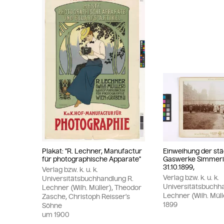
Plakat: "R. Lechner, Manufactur
Einweihung der st
für photographische Apparate"
Gaswerke Simmer
31.10.1899,
Verlag bzw. k. u. k.
Verlag bzw. k. u. k.
Universitätsbuchhandlung R.
Universitätsbuchh
Lechner (Wilh. Müller), Theodor
Lechner (Wilh. Müll
Zasche, Christoph Reisser's
1899
Söhne
um
1900