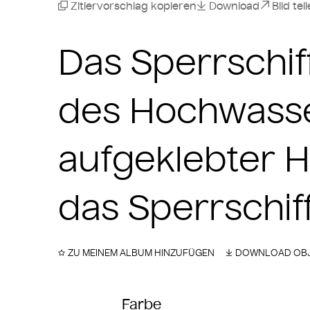
Zitiervorschlag kopieren
Download
Bild tei
Das Sperrschi
des Hochwasse
aufgeklebter Ho
das Sperrschif
ZU MEINEM ALBUM HINZUFÜGEN
DOWNLOAD OBJ
Farbe