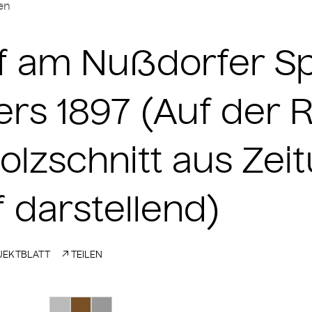
len
ff am Nußdorfer S
rs 1897 (Auf der R
lzschnitt aus Zeit
f darstellend)
EKTBLATT
TEILEN
Suche Farbe #bababa
Suche Farbe #795025
Suche Farbe #989898