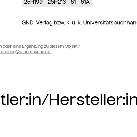
25H199
25H213
61
61A
GND
: Verlag bzw. k. u. k. Universitätsbuchha
n oder eine Ergänzung zu diesem Objekt?
sammlung@wienmuseum.at