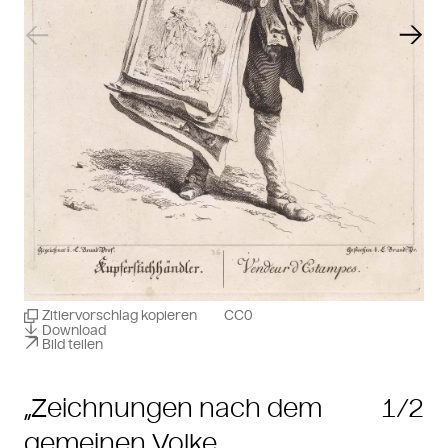
Vorheriger Slide
Näch
Zitiervorschlag kopieren
CC0
Download
Bild teilen
„Zeichnungen nach dem
1/2
gemeinen Volke