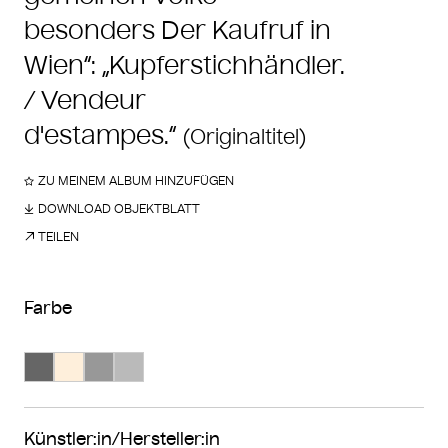
besonders Der Kaufruf in
Wien“: „Kupferstichhändler.
/ Vendeur
d'estampes.“
(Originaltitel)
ZU MEINEM ALBUM HINZUFÜGEN
DOWNLOAD OBJEKTBLATT
TEILEN
Farbe
Suche Farbe #666666
Suche Farbe #feefdb
Suche Farbe #989898
Suche Farbe #bababa
Künstler:in/Hersteller:in