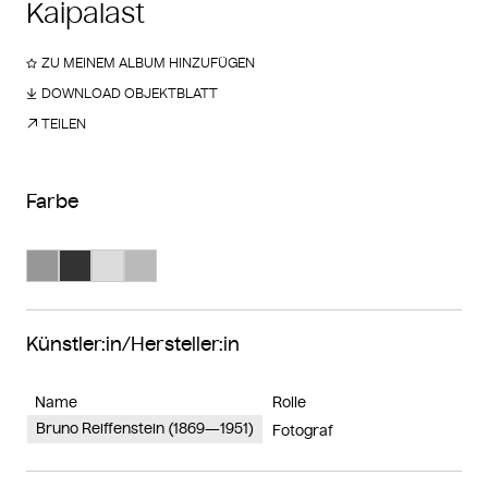
Kaipalast
ZU MEINEM ALBUM HINZUFÜGEN
DOWNLOAD OBJEKTBLATT
TEILEN
Farbe
Suche Farbe #989898
Suche Farbe #333333
Suche Farbe #dcdcdc
Suche Farbe #bababa
Künstler:in/Hersteller:in
Name
Rolle
Bruno Reiffenstein (1869—1951)
Fotograf