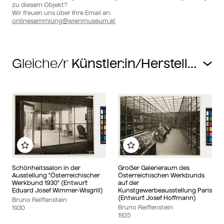
zu diesem Objekt?
Wir freuen uns über Ihre Email an:
onlinesammlung@wienmuseum.at
Gleiche/r
Zu meinem Album hinzufügen
Zu meinem Album hin
Schönheitssalon in der
Großer Galerieraum des
Ausstellung "Österreichischer
Österreichischen Werkbunds
Werkbund 1930" (Entwurf:
auf der
Eduard Josef Wimmer-Wisgrill)
Kunstgewerbeausstellung Paris
(Entwurf: Josef Hoffmann)
Bruno Reiffenstein
Bruno Reiffenstein
1930
1925