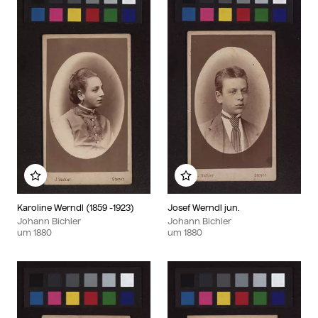
Zu meinem Album hinzufügen
Zu meinem Album hin
Karoline Werndl (1859 -1923)
Josef Werndl jun.
Johann Bichler
Johann Bichler
um
1880
um
1880