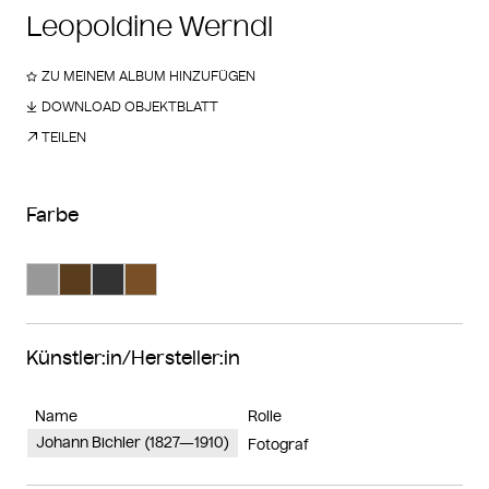
Leopoldine Werndl
ZU MEINEM ALBUM HINZUFÜGEN
DOWNLOAD OBJEKTBLATT
TEILEN
Farbe
Suche Farbe #989898
Suche Farbe #593d1d
Suche Farbe #333333
Suche Farbe #795025
Künstler:in/Hersteller:in
Name
Rolle
Johann Bichler (1827—1910)
Fotograf