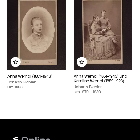
Zu meinem Album hinzufügen
Zu meinem Album hin
Anna Werndl (1861–1943)
Anna Werndl (1861–1943) und
Karoline Werndl (1859-1923)
Johann Bichler
Johann Bichler
um
1880
um
1870
– 1880
Wien Museum Online Sammlung