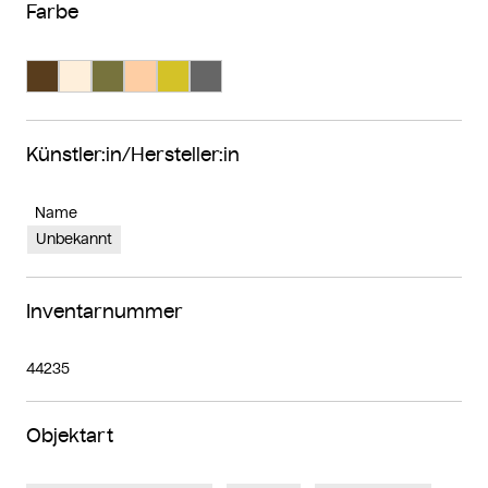
Farbe
Suche Farbe #593d1d
Suche Farbe #feefdb
Suche Farbe #77733d
Suche Farbe #fecea4
Suche Farbe #d4c228
Suche Farbe #666666
Künstler:in/Hersteller:in
Name
Unbekannt
Inventarnummer
44235
Objektart