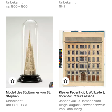
Unbekannt
Unbekannt
ca.
1800
– 1900
1847
Zu meinem Album hinzufügen
Zu meinem Album hin
Modell des Südturmes von St.
Kleiner Federlhof, 1., Wollzeile 3,
Stephan
Vorentwurf zur Fassade
Unbekannt
Johann Julius Romano vom
um
1801
– 1833
Ringe, August Schwendenwein
von Lanauberg