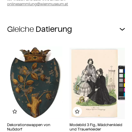
onlinesammlung@wienmuseum.at
Gleiche
Zu meinem Album hinzufügen
Zu meinem Album hin
Dekorationswappen von
Modebild 3 Fig., Mädchenkleid
Nußdorf
und Trauerkleider