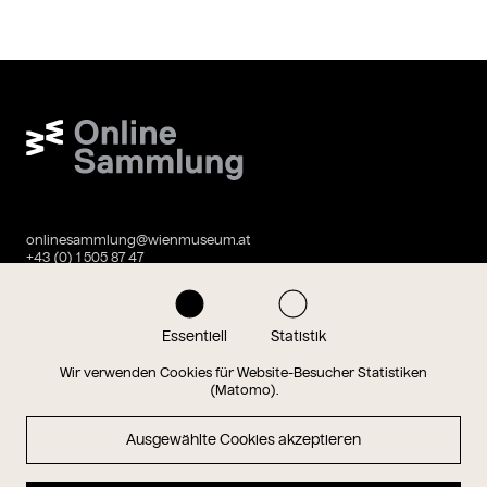
Wien Museum Online Sammlung
onlinesammlung@wienmuseum.at
+43 (0) 1 505 87 47
1040 Wien, Karlsplatz 8
Instagram
Facebook
Essentiell
Statistik
Wir verwenden Cookies für Website-Besucher Statistiken
(Matomo).
Datenschutz
Impressum
Ausgewählte Cookies akzeptieren