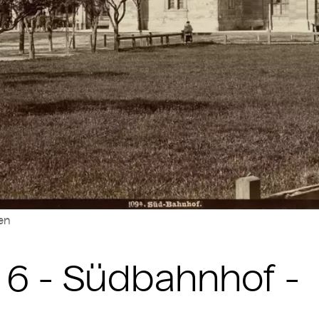
len
z 6 - Südbahnhof -