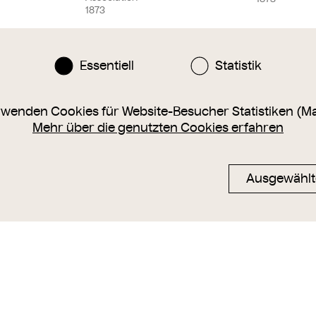
1873
Essentiell
Statistik
rwenden Cookies für Website-Besucher Statistiken (M
Mehr über die genutzten Cookies erfahren
Ausgewählt
Instagram
Facebook
nlinesammlung@wienmuseum.at
3 (0) 1 505 87 47
040 Wien, Karlsplatz 8