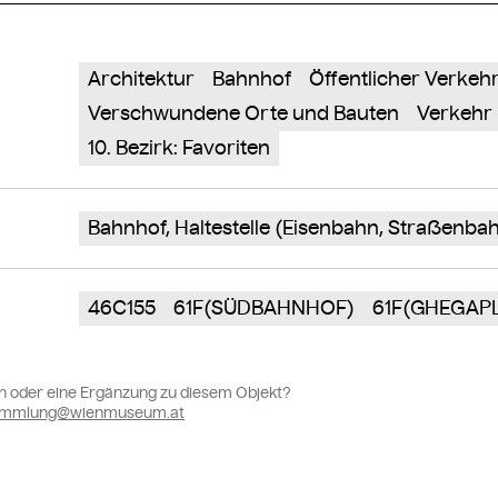
Architektur
Bahnhof
Öffentlicher Verkeh
Verschwundene Orte und Bauten
Verkehr
10. Bezirk: Favoriten
Bahnhof, Haltestelle (Eisenbahn, Straßenba
46C155
61F(SÜDBAHNHOF)
61F(GHEGAP
n oder eine Ergänzung zu diesem Objekt?
sammlung@wienmuseum.at