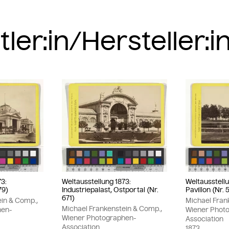
73:
Weltausstellung 1873:
Weltausstellu
79)
Industriepalast, Ostportal (Nr.
Pavillon (Nr. 
671)
ein & Comp.,
Michael Fran
Michael Frankenstein & Comp.,
hen-
Wiener Phot
Wiener Photographen-
Association
Association
1873