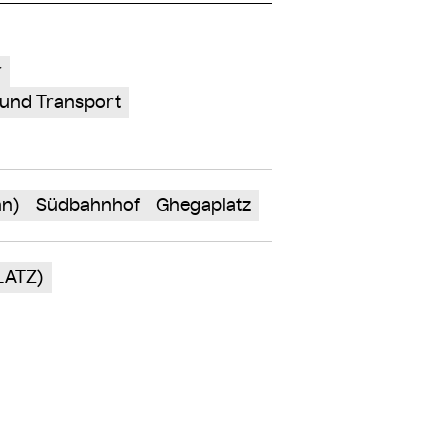
r
 und Transport
hn)
Südbahnhof
Ghegaplatz
LATZ)