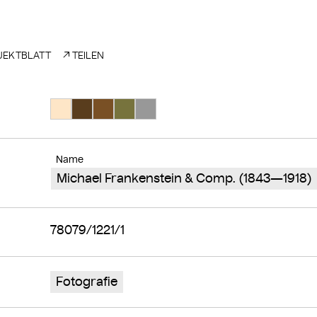
EKTBLATT
TEILEN
Suche Farbe #fee6c7
Suche Farbe #593d1d
Suche Farbe #795025
Suche Farbe #77733d
Suche Farbe #989898
Name
Michael Frankenstein & Comp. (1843—1918)
78079/1221/1
Fotografie