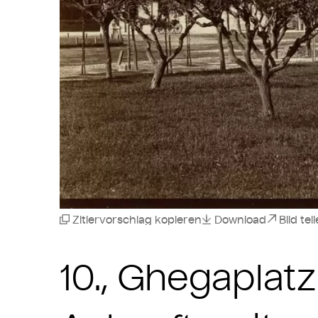
Zitiervorschlag kopieren
Download
Bild tei
10., Ghegaplat