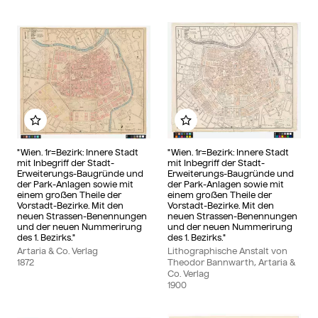
Zu meinem Album hinzufügen
Zu meinem Album hin
"Wien. 1r=Bezirk: Innere Stadt
"Wien. 1r=Bezirk: Innere Stadt
mit Inbegriff der Stadt-
mit Inbegriff der Stadt-
Erweiterungs-Baugründe und
Erweiterungs-Baugründe und
der Park-Anlagen sowie mit
der Park-Anlagen sowie mit
einem großen Theile der
einem großen Theile der
Vorstadt-Bezirke. Mit den
Vorstadt-Bezirke. Mit den
neuen Strassen-Benennungen
neuen Strassen-Benennungen
und der neuen Nummerirung
und der neuen Nummerirung
des 1. Bezirks."
des 1. Bezirks."
Artaria & Co. Verlag
Lithographische Anstalt von
1872
Theodor Bannwarth, Artaria &
Co. Verlag
1900