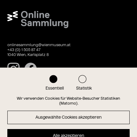
Wien Museum Online Sammlung
onlinesammlung@wienmuseum.at
+43 (0) 1 505 87 47
1040 Wien, Karlsplatz 8
Instagram
Facebook
Essentiell
Statistik
Datenschutz
Impressum
Wir verwenden Cookies für Website-Besucher Statistiken
(Matomo).
Ausgewählte Cookies akzeptieren
Magazin
Alle akzeptieren