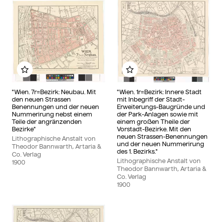
Zu meinem Album hinzufügen
Zu meinem Album hin
"Wien. 7r=Bezirk: Neubau. Mit
"Wien. 1r=Bezirk: Innere Stadt
den neuen Strassen
mit Inbegriff der Stadt-
Benennungen und der neuen
Erweiterungs-Baugründe und
Nummerirung nebst einem
der Park-Anlagen sowie mit
Teile der angränzenden
einem großen Theile der
Bezirke"
Vorstadt-Bezirke. Mit den
neuen Strassen-Benennungen
Lithographische Anstalt von
und der neuen Nummerirung
Theodor Bannwarth, Artaria &
des 1. Bezirks."
Co. Verlag
Lithographische Anstalt von
1900
Theodor Bannwarth, Artaria &
Co. Verlag
1900