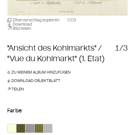
Zitiervorschlag kopieren
CC0
Download
Bild teilen
"Ansicht des Kohlmarkts" /
1/3
"Vue du Kohlmarkt" (1. Etat)
ZU MEINEM ALBUM HINZUFÜGEN
DOWNLOAD OBJEKTBLATT
TEILEN
Farbe
Suche Farbe #fdfbde
Suche Farbe #5a5528
Suche Farbe #989898
Suche Farbe #77733d
Suche Farbe #bababa