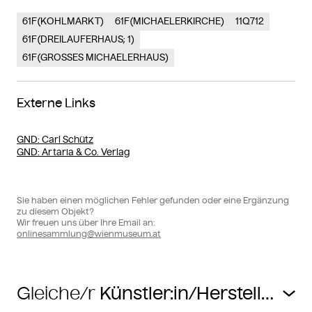
61F(KOHLMARKT)
61F(MICHAELERKIRCHE)
11Q712
61F(DREILAUFERHAUS; 1)
61F(GROSSES MICHAELERHAUS)
Externe Links
GND
: Carl Schütz
GND
: Artaria & Co. Verlag
Sie haben einen möglichen Fehler gefunden oder eine Ergänzung
zu diesem Objekt?
Wir freuen uns über Ihre Email an:
onlinesammlung@wienmuseum.at
Gleiche/r