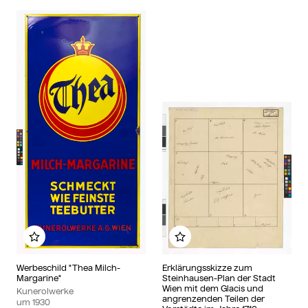
Zu meinem Album hinzufügen
Zu meinem Album hin
Werbeschild "Thea Milch-
Erklärungsskizze zum
Margarine"
Steinhausen-Plan der Stadt
Wien mit dem Glacis und
Kunerolwerke
angrenzenden Teilen der
um
1930