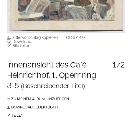
Zitiervorschlag kopieren
CC BY 4.0
Download
Bild teilen
Innenansicht des Café
1/2
Heinrichhof, 1., Opernring
3-5
(Beschreibender Titel)
ZU MEINEM ALBUM HINZUFÜGEN
DOWNLOAD OBJEKTBLATT
TEILEN