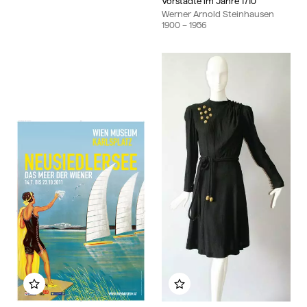
Vorstädte im Jahre 1710
Werner Arnold Steinhausen
1900
– 1956
Zu meinem Album hinzufügen
Zu meinem Album hin