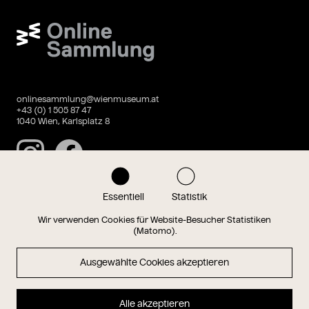
Wien Museum Online Sammlung
onlinesammlung@wienmuseum.at
+43 (0) 1 505 87 47
1040 Wien, Karlsplatz 8
Instagram
Facebook
Essentiell
Statistik
Datenschutz
Impressum
Wir verwenden Cookies für Website-Besucher Statistiken
(Matomo).
Ausgewählte Cookies akzeptieren
Magazin
Alle akzeptieren