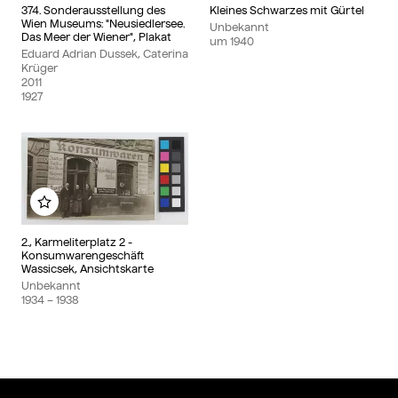
374. Sonderausstellung des
Kleines Schwarzes mit Gürtel
Wien Museums: "Neusiedlersee.
Unbekannt
Das Meer der Wiener", Plakat
um
1940
Eduard Adrian Dussek, Caterina
Krüger
2011
1927
Zu meinem Album hinzufügen
2., Karmeliterplatz 2 -
Konsumwarengeschäft
Wassicsek, Ansichtskarte
Unbekannt
1934
– 1938