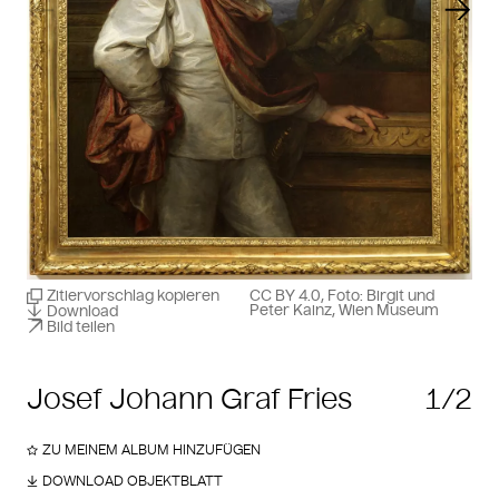
Vorheriger Slide
Näch
Zitiervorschlag kopieren
CC BY 4.0, Foto: Birgit und
Peter Kainz, Wien Museum
Download
Bild teilen
Josef Johann Graf Fries
1/2
ZU MEINEM ALBUM HINZUFÜGEN
DOWNLOAD OBJEKTBLATT