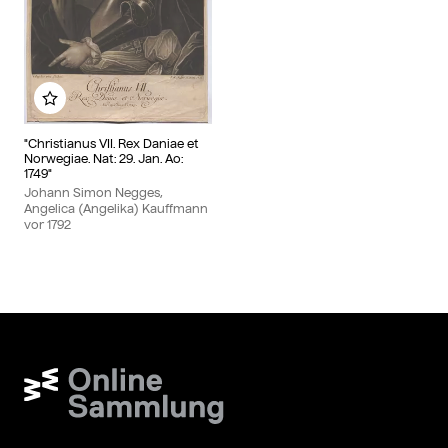
Zu meinem Album hinzufügen
"Christianus VII. Rex Daniae et
Norwegiae. Nat: 29. Jan. Ao:
1749"
Johann Simon Negges,
Angelica (Angelika) Kauffmann
vor
1792
Wien Museum Online Sammlung