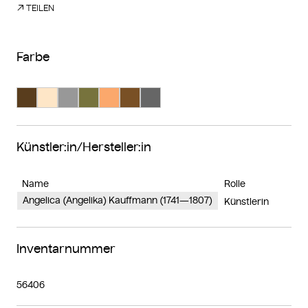
TEILEN
Farbe
Suche Farbe #593d1d
Suche Farbe #fee6c7
Suche Farbe #989898
Suche Farbe #77733d
Suche Farbe #fba86c
Suche Farbe #795025
Suche Farbe #666666
Künstler:in/Hersteller:in
Name
Rolle
Angelica (Angelika) Kauffmann (1741—1807)
Künstlerin
Inventarnummer
56406