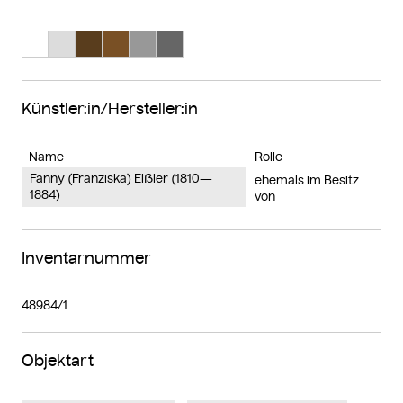
Suche Farbe #ffffff
Suche Farbe #dcdcdc
Suche Farbe #593d1d
Suche Farbe #795025
Suche Farbe #989898
Suche Farbe #666666
Künstler:in/Hersteller:in
Name
Rolle
Fanny (Franziska) Elßler (1810—
ehemals im Besitz
1884)
von
Inventarnummer
48984/1
Objektart