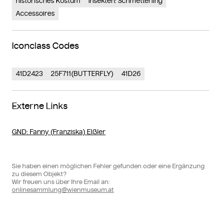
historisches Kostüm
Insekten: Schmetterling
Accessoires
Iconclass Codes
41D2423
25F711(BUTTERFLY)
41D26
Externe Links
GND
: Fanny (Franziska) Elßler
Sie haben einen möglichen Fehler gefunden oder eine Ergänzung
zu diesem Objekt?
Wir freuen uns über Ihre Email an:
onlinesammlung@wienmuseum.at