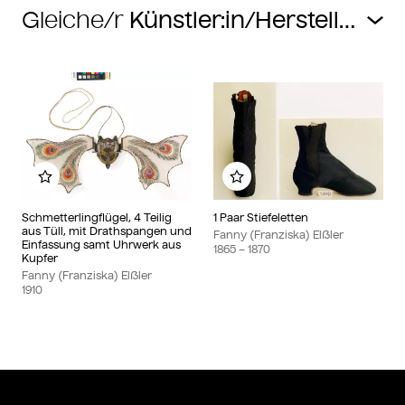
Gleiche/r
Zu meinem Album hinzufügen
Zu meinem Album hin
Schmetterlingflügel, 4 Teilig
1 Paar Stiefeletten
aus Tüll, mit Drathspangen und
Fanny (Franziska) Elßler
Einfassung samt Uhrwerk aus
1865
– 1870
Kupfer
Fanny (Franziska) Elßler
1910