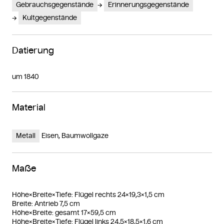
Gebrauchsgegenstände
Erinnerungsgegenstände
Kultgegenstände
Datierung
um 1840
Material
Metall
Eisen, Baumwollgaze
Maße
Höhe×Breite×Tiefe: Flügel rechts 24×19,3×1,5 cm
Breite: Antrieb 7,5 cm
Höhe×Breite: gesamt 17×59,5 cm
Höhe×Breite×Tiefe: Flügel links 24,5×18,5×1,6 cm