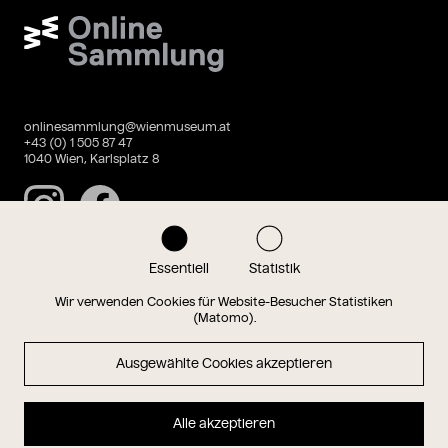
Wien Museum Online Sammlung
onlinesammlung@wienmuseum.at
+43 (0) 1 505 87 47
1040 Wien, Karlsplatz 8
Instagram
Facebook
Essentiell
Statistik
Datenschutz
Impressum
Wir verwenden Cookies für Website-Besucher Statistiken
(Matomo).
Ausgewählte Cookies akzeptieren
Magazin
Alle akzeptieren
Hauptseite