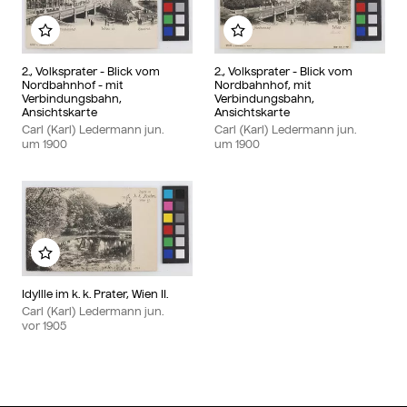
Zu meinem Album hinzufügen
Zu meinem Album hin
2., Volksprater - Blick vom
2., Volksprater - Blick vom
Nordbahnhof - mit
Nordbahnhof, mit
Verbindungsbahn,
Verbindungsbahn,
Ansichtskarte
Ansichtskarte
Carl (Karl) Ledermann jun.
Carl (Karl) Ledermann jun.
um
1900
um
1900
Zu meinem Album hinzufügen
Idyllle im k. k. Prater, Wien II.
Carl (Karl) Ledermann jun.
vor
1905