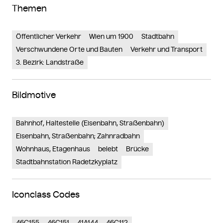
Themen
Öffentlicher Verkehr
Wien um 1900
Stadtbahn
Verschwundene Orte und Bauten
Verkehr und Transport
3. Bezirk: Landstraße
Bildmotive
Bahnhof, Haltestelle (Eisenbahn, Straßenbahn)
Eisenbahn, Straßenbahn; Zahnradbahn
Wohnhaus, Etagenhaus
belebt
Brücke
Stadtbahnstation Radetzkyplatz
Iconclass Codes
46C155
46C151
41A144
46C112