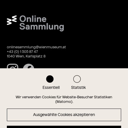
Wien Museum Online Sammlung
onlinesammlung@wienmuseum.at
+43 (0) 1 505 87 47
1040 Wien, Karlsplatz 8
Instagram
Facebook
Essentiell
Statistik
Datenschutz
Impressum
Wir verwenden Cookies für Website-Besucher Statistiken
(Matomo).
Ausgewählte Cookies akzeptieren
Magazin