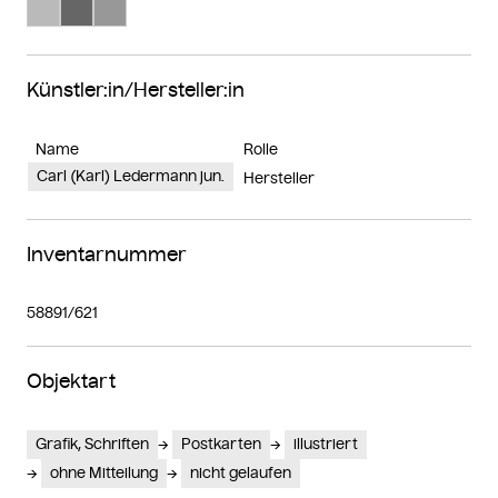
Suche Farbe #bababa
Suche Farbe #666666
Suche Farbe #989898
Künstler:in/Hersteller:in
Name
Rolle
Carl (Karl) Ledermann jun.
Hersteller
Inventarnummer
58891/621
Objektart
Grafik, Schriften
Postkarten
illustriert
ohne Mitteilung
nicht gelaufen