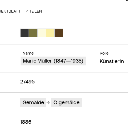
EKTBLATT
TEILEN
Suche Farbe #333333
Suche Farbe #77733d
Suche Farbe #fdfbde
Suche Farbe #fbf0a5
Suche Farbe #593d1d
Name
Rolle
Marie Müller (1847—1935)
Künstlerin
27495
Gemälde
Ölgemälde
1886