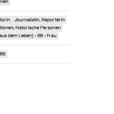
nnen
utorIn
JournalistIn, ReporterIn
ationen; historische Personen
aus dem Leben) - BB - Frau
1BB