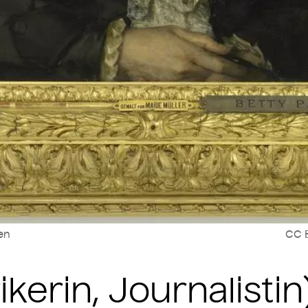
len
CC B
ikerin, Journalistin