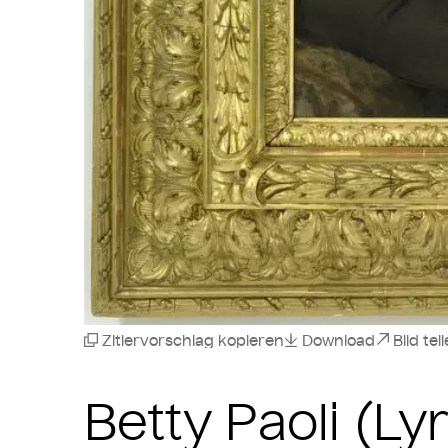
Zitiervorschlag kopieren
Download
Bild tei
Betty Paoli (Lyr