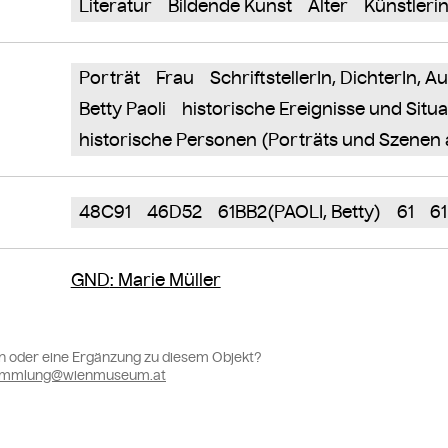
Literatur
Bildende Kunst
Alter
Künstleri
Porträt
Frau
SchriftstellerIn, DichterIn, A
Betty Paoli
historische Ereignisse und Situ
historische Personen (Porträts und Szenen 
48C91
46D52
61BB2(PAOLI, Betty)
61
6
GND
: Marie Müller
n oder eine Ergänzung zu diesem Objekt?
sammlung@wienmuseum.at