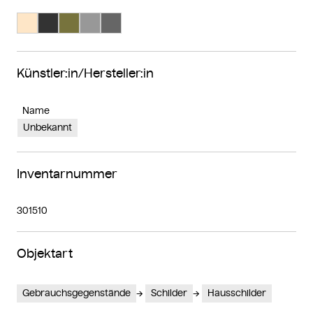
Suche Farbe #fee6c7
Suche Farbe #333333
Suche Farbe #77733d
Suche Farbe #989898
Suche Farbe #666666
Künstler:in/Hersteller:in
Name
Unbekannt
Inventarnummer
301510
Objektart
Gebrauchsgegenstände
Schilder
Hausschilder