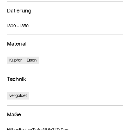
Datierung
1800 – 1850
Material
Kupfer
Eisen
Technik
vergoldet
Maße
Höhe×Breite×Tiefe 56,6×71,7×7 cm