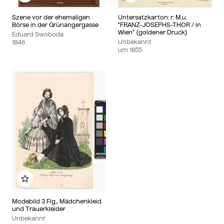
Szene vor der ehemaligen
Untersatzkarton: r: M.u.
Börse in der Grünangergasse
"FRANZ-JOSEPHS-THOR / in
Wien" (goldener Druck)
Eduard Swoboda
Unbekannt
1846
um
1855
Zu meinem Album hinzufügen
Modebild 3 Fig., Mädchenkleid
und Trauerkleider
Unbekannt