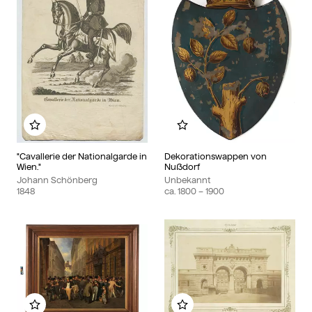
Zu meinem Album hinzufügen
Zu meinem Album hin
"Cavallerie der Nationalgarde in
Dekorationswappen von
Wien."
Nußdorf
Johann Schönberg
Unbekannt
1848
ca.
1800
– 1900
Zu meinem Album hinzufügen
Zu meinem Album hin