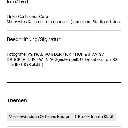
Info/Text
Links: Cortisches Cafe.
Mitte: Altes Kärntnertor (Innenseite) mit einem Stadtgardisten.
Beschriftung/Signatur
Fotografie: VS: re. u.: VON DER / k. k. / HOF & STAATS /
DRUCKEREI / IN / WIEN (Prägestempel); Untersatzkarton: RS:
li. u.: III / 08 (Bleistift)
Themen
Verschwundene Orte und Bauten
1. Bezirk: Innere Stadt