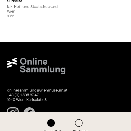
Südseite
k. k. Hof- und Staatsdruckerei
Wien
1856
Wien Museum Online Sammlung
onlinesammlung@wienmuseum.at
+43 (0) 1 505 87 47
1040 Wien, Karlsplatz 8
Instagram
Facebook