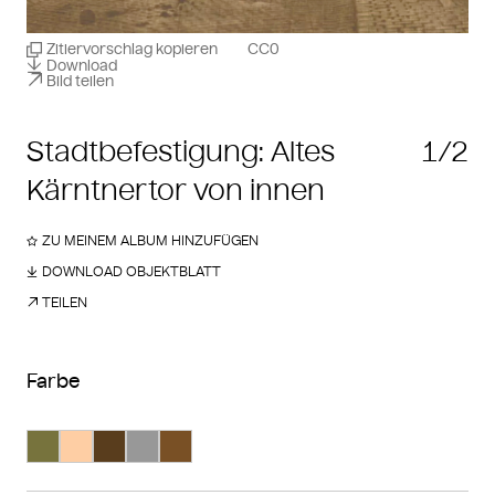
Zitiervorschlag kopieren
CC0
Download
Bild teilen
Stadtbefestigung: Altes
1/2
Kärntnertor von innen
ZU MEINEM ALBUM HINZUFÜGEN
DOWNLOAD OBJEKTBLATT
TEILEN
Farbe
Suche Farbe #77733d
Suche Farbe #fecea4
Suche Farbe #593d1d
Suche Farbe #989898
Suche Farbe #795025