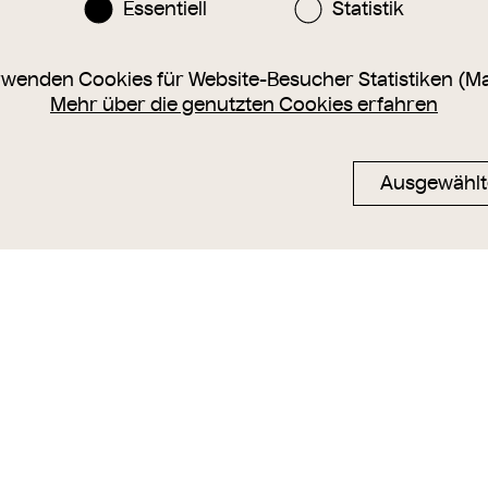
Essentiell
Statistik
rwenden Cookies für Website-Besucher Statistiken (M
Mehr über die genutzten Cookies erfahren
Ausgewählt
2 - Erhöhte
1., Lobkowitzplatz 3
1., Lugeck 4 
kowitzpalais
August Stauda
August Stau
um
1901
1890
– 1896