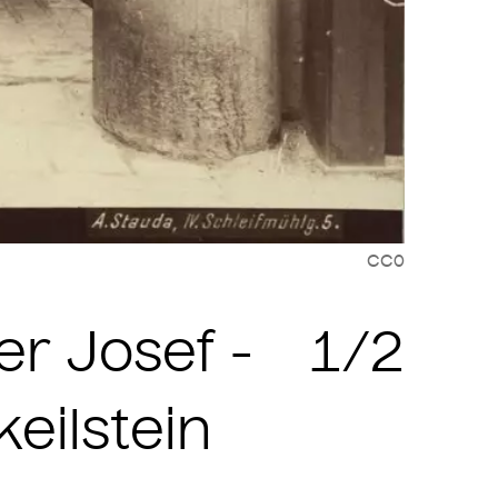
CC0
Zit
er Josef -
1/2
keilstein