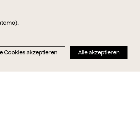
atomo).
e Cookies akzeptieren
Alle akzeptieren
- Regensburger Hof
1., Lugeck 4 - Regensburger Hof
da
August Stauda
1890
– 1896