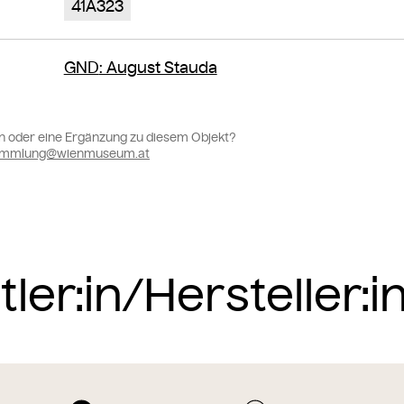
41A323
GND
: August Stauda
n oder eine Ergänzung zu diesem Objekt?
sammlung@wienmuseum.at