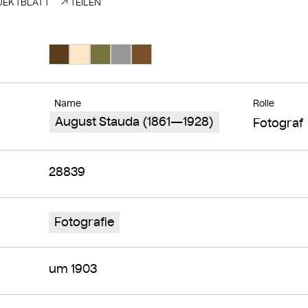
EKTBLATT
TEILEN
Suche Farbe #593d1d
Suche Farbe #fee6c7
Suche Farbe #77733d
Suche Farbe #989898
Suche Farbe #795025
Name
Rolle
August Stauda (1861—1928)
Fotograf
28839
Fotografie
um 1903