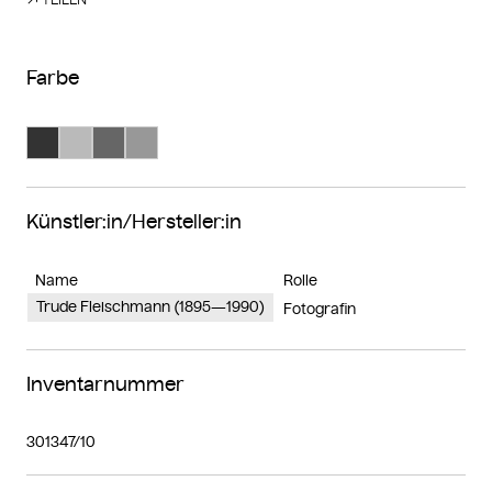
Farbe
Suche Farbe #333333
Suche Farbe #bababa
Suche Farbe #666666
Suche Farbe #989898
Künstler:in/Hersteller:in
Name
Rolle
Trude Fleischmann (1895—1990)
Fotografin
Inventarnummer
301347/10