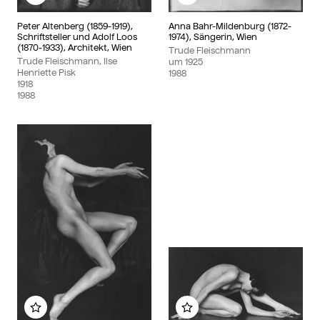
Zu meinem Album hinzufügen
Zu meinem Album hin
Peter Altenberg (1859-1919),
Anna Bahr-Mildenburg (1872-
Schriftsteller und Adolf Loos
1974), Sängerin, Wien
(1870-1933), Architekt, Wien
Trude Fleischmann
Trude Fleischmann, Ilse
um
1925
Henriette Pisk
1988
1918
1988
Zu meinem Album hinzufügen
Zu meinem Album hin