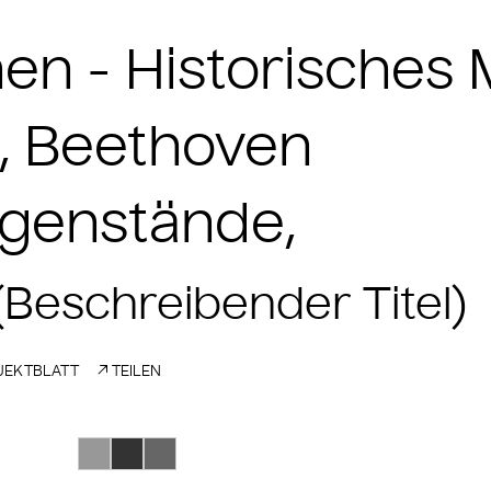
Innen - Historische
, Beethoven
genstände,
(Beschreibender Titel)
EKTBLATT
TEILEN
Suche Farbe #989898
Suche Farbe #333333
Suche Farbe #666666