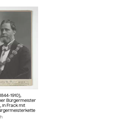
1844-1910),
ener Bürgermeister
, in Frack mit
ürgermeisterkette
ch