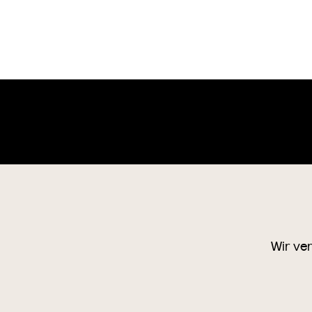
Wien Museum Online Sammlung
o
+4
1
Wir ve