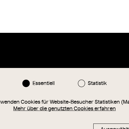
Instagram
Facebook
nlinesammlung@wienmuseum.at
Essentiell
Statistik
3 (0) 1 505 87 47
040 Wien, Karlsplatz 8
rwenden Cookies für Website-Besucher Statistiken (M
Mehr über die genutzten Cookies erfahren