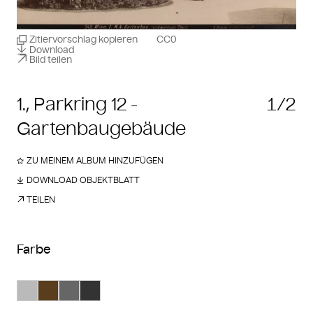
Zitiervorschlag kopieren
CC0
Download
Bild teilen
1., Parkring 12 -
1/2
Gartenbaugebäude
ZU MEINEM ALBUM HINZUFÜGEN
DOWNLOAD OBJEKTBLATT
TEILEN
Farbe
Suche Farbe #bababa
Suche Farbe #593d1d
Suche Farbe #666666
Suche Farbe #333333