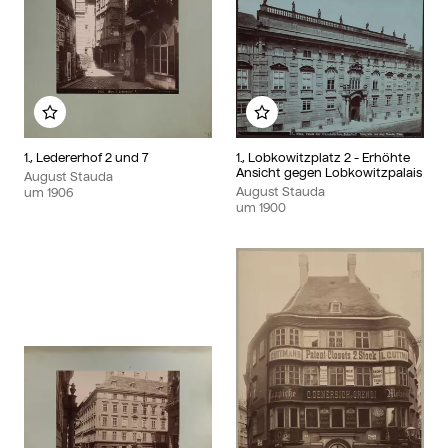
Zu meinem Album hinzufügen
Zu meinem Album hin
1., Ledererhof 2 und 7
1., Lobkowitzplatz 2 - Erhöhte
Ansicht gegen Lobkowitzpalais
August Stauda
August Stauda
um
1906
um
1900