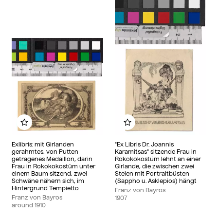
Add to my album
Add to my album
Exlibris: mit Girlanden
"Ex Libris Dr. Joannis
gerahmtes, von Putten
Karamitsas" sitzende Frau in
getragenes Medaillon, darin
Rokokokostüm lehnt an einer
Frau in Rokokokostüm unter
Girlande, die zwischen zwei
einem Baum sitzend, zwei
Stelen mit Portraitbüsten
Schwäne nähern sich, im
(Sappho u. Asklepios) hängt
Hintergrund Tempietto
Franz von Bayros
Franz von Bayros
1907
around
1910