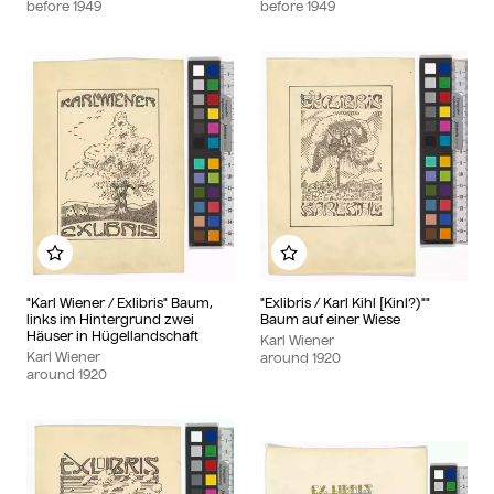
before
1949
before
1949
Add to my album
Add to my album
"Karl Wiener / Exlibris" Baum,
"Exlibris / Karl Kihl [Kinl?)""
links im Hintergrund zwei
Baum auf einer Wiese
Häuser in Hügellandschaft
Karl Wiener
Karl Wiener
around
1920
around
1920