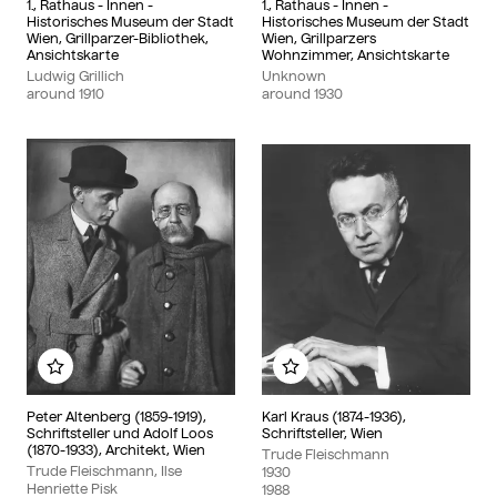
1., Rathaus - Innen -
1., Rathaus - Innen -
Historisches Museum der Stadt
Historisches Museum der Stadt
Wien, Grillparzer-Bibliothek,
Wien, Grillparzers
Ansichtskarte
Wohnzimmer, Ansichtskarte
Ludwig Grillich
Unknown
around
1910
around
1930
Add to my album
Add to my album
Peter Altenberg (1859-1919),
Karl Kraus (1874-1936),
Schriftsteller und Adolf Loos
Schriftsteller, Wien
(1870-1933), Architekt, Wien
Trude Fleischmann
Trude Fleischmann, Ilse
1930
Henriette Pisk
1988