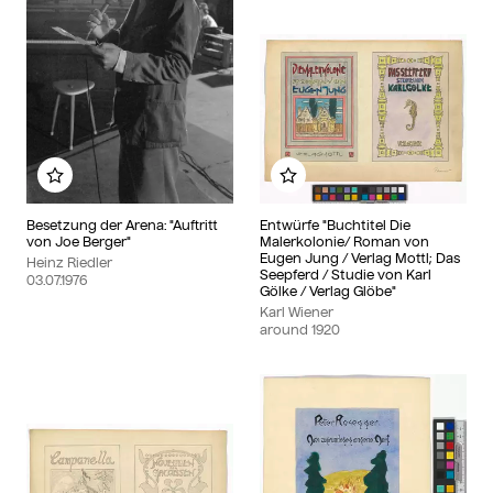
Add to my album
Add to my album
Besetzung der Arena: "Auftritt
Entwürfe "Buchtitel Die
von Joe Berger"
Malerkolonie/ Roman von
Eugen Jung / Verlag Mottl; Das
Heinz Riedler
Seepferd / Studie von Karl
03.07.1976
Gölke / Verlag Glöbe"
Karl Wiener
around
1920