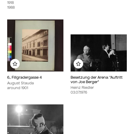
1918
1988
Add to my album
Add to my album
6., Fillgradergasse 4
Besetzung der Arena: "Auftritt
von Joe Berger"
August Stauda
Heinz Riedler
around
1901
03.07.1976