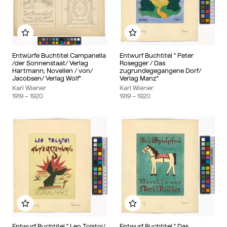
Add to my album
Add to my album
Entwürfe Buchtitel Campanella
Entwurf Buchtitel " Peter
/der Sonnenstaat/ Verlag
Rosegger / Das
Hartmann; Novellen / von/
zugrundegegangene Dorf/
Jacobsen/ Verlag Wolf"
Verlag Manz"
Karl Wiener
Karl Wiener
1919
– 1920
1919
– 1920
Add to my album
Add to my album
Entwurf Buchtitel " Leo Tolstoi/
Entwurf Buchtitel " Das