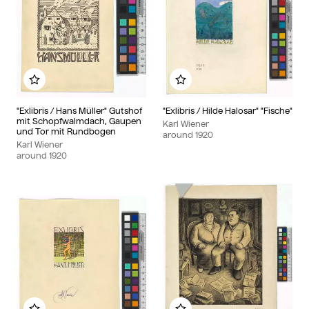
Add to my album
Add to my album
"Exlibris / Hans Müller" Gutshof
"Exlibris / Hilde Halosar" "Fische"
mit Schopfwalmdach, Gaupen
Karl Wiener
und Tor mit Rundbogen
around
1920
Karl Wiener
around
1920