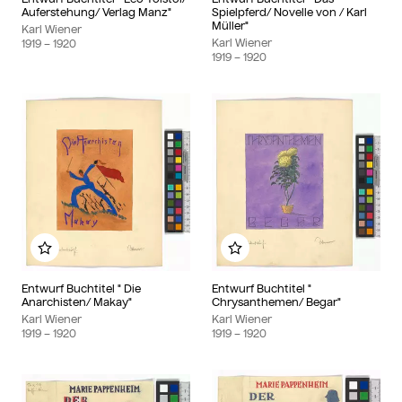
Auferstehung/ Verlag Manz"
Spielpferd/ Novelle von / Karl
Müller"
Karl Wiener
Karl Wiener
1919
– 1920
1919
– 1920
Add to my album
Add to my album
Entwurf Buchtitel " Die
Entwurf Buchtitel "
Anarchisten/ Makay"
Chrysanthemen/ Begar"
Karl Wiener
Karl Wiener
1919
– 1920
1919
– 1920