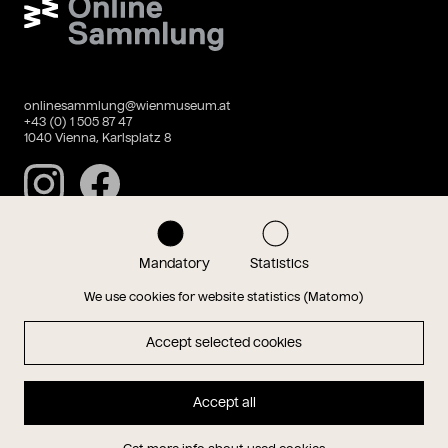
onlinesammlung@wienmuseum.at
+43 (0) 1 505 87 47
1040 Vienna, Karlsplatz 8
Instagram
Facebook
Mandatory
Statistics
Data privacy
Imprint
We use cookies for website statistics (Matomo)
Accept selected cookies
Magazin
Accept all
Hauptseite