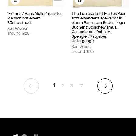
Add to my album
Add to my album
"Exlibris / Hans Müller" nackter
(Titel unleserlich) Feistes Paar
Mensch mit einem
sitzt einander zugewandt in
Bücherstapel
einem Raum, am Boden liegen
Bücher ("Bolschewismus,
Karl Wiener
Gartenlaube, Daheim,
around
1920
Spengler; Ratgeber,
Untergang")
Karl Wiener
around
1925
1
Page
Page
Page
2
3
17
Previous Page
Next Page
Wien Museum Online Sammlung