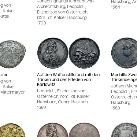
Johann Ignatius Albrecht von
Habsburg, An
og von
Albrechtsburg, Leopold I.,
1664
. Kaiser
Erzherzog von Österreich,
ittel
röm.-dt. Kaiser Habsburg
1703
uzer
Auf den Waffenstillstand mit den
Medaille Zwe
Türken und den Frieden von
Türkenbelag
og von
Karlowitz
Johann Mich
. Kaiser
Leopold I., Erzherzog von
Leopold I., E
 Mittermayer
Österreich, röm.-dt. Kaiser
Österreich, r
Habsburg, Georg Hautsch
Habsburg
1699
1683