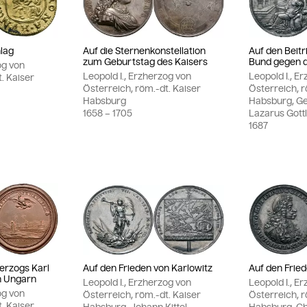
hlag
Auf die Sternenkonstellation
Auf den Beit
zum Geburtstag des Kaisers
Bund gegen d
og von
Leopold I., Erzherzog von
Leopold I., E
. Kaiser
Österreich, röm.-dt. Kaiser
Österreich, r
Habsburg
Habsburg, Ge
1658
– 1705
Lazarus Gottl
1687
Herzogs Karl
Auf den Frieden von Karlowitz
Auf den Fried
in Ungarn
Leopold I., Erzherzog von
Leopold I., E
og von
Österreich, röm.-dt. Kaiser
Österreich, r
. Kaiser