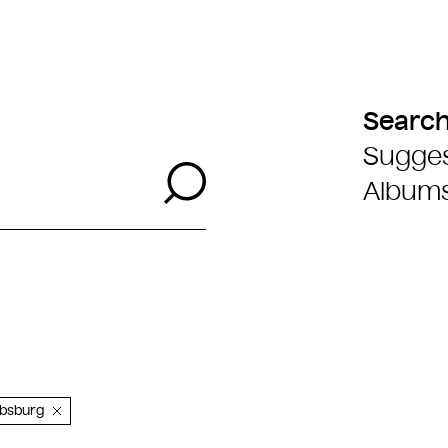
Searc
Sugges
Search
Album
absburg
clear Leopold I., Erzherzog von Österreich, röm.-dt. Kaiser Ha