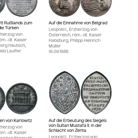
ritt Rußlands zum
Auf die Einnahme von Belgrad
ie Türken
Leopold I., Erzherzog von
rzherzog von
Österreich, röm.-dt. Kaiser
öm.-dt. Kaiser
Habsburg, Philipp Heinrich
org Hautsch,
Müller
ieb Lauffer
16.09.1688
en von Karlowitz
Auf die Erbeutung des Siegels
von Sultan Mustafa II. in der
rzherzog von
Schlacht von Zenta
öm.-dt. Kaiser
Leopold I., Erzherzog von