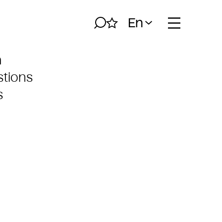
En
Search
My album
Open naviga
h
tions
s
bsburg Filter