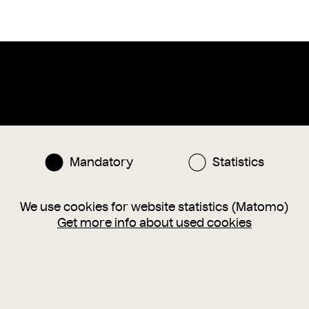
Instagram
Facebook
nlinesammlung@wienmuseum.at
Mandatory
Statistics
3 (0) 1 505 87 47
040 Vienna, Karlsplatz 8
We use cookies for website statistics (Matomo)
Get more info about used cookies