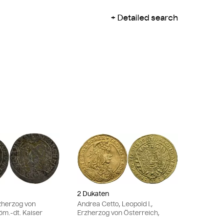
Detailed search
2 Dukaten
rzherzog von
Andrea Cetto, Leopold I.,
öm.-dt. Kaiser
Erzherzog von Österreich,