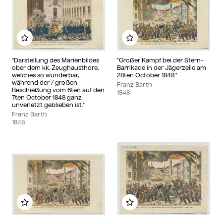
Add to my album
Add to my album
"Darstellung des Marienbildes
"Großer Kampf bei der Stern-
ober dem kk. Zeughausthore,
Barrikade in der Jägerzeile am
welches so wunderbar,
28ten October 1848."
während der / großen
Franz Barth
Beschießung vom 6ten auf den
1848
7ten October 1848 ganz
unverletzt geblieben ist."
Franz Barth
1848
Add to my album
Add to my album