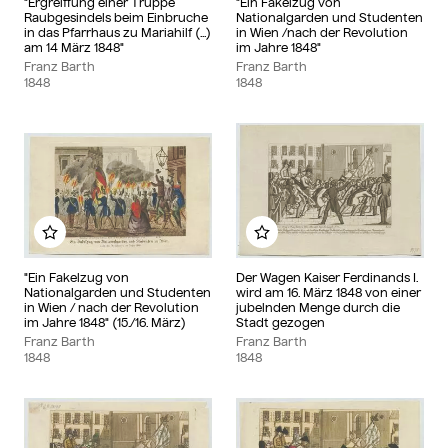
"Ergreiffung einer Truppe
"Ein Fakelzug von
Raubgesindels beim Einbruche
Nationalgarden und Studenten
in das Pfarrhaus zu Mariahilf (...)
in Wien /nach der Revolution
am 14 März 1848"
im Jahre 1848"
Franz Barth
Franz Barth
1848
1848
Add to my album
Add to my album
"Ein Fakelzug von
Der Wagen Kaiser Ferdinands I.
Nationalgarden und Studenten
wird am 16. März 1848 von einer
in Wien / nach der Revolution
jubelnden Menge durch die
im Jahre 1848" (15./16. März)
Stadt gezogen
Franz Barth
Franz Barth
1848
1848