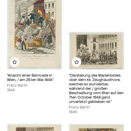
Add to my album
Add to my album
"Ansicht einer Barricade in
"Darstellung des Marienbildes
Wien, / am 26.ten Mai 1848."
ober dem kk. Zeughausthore,
welches so wunderbar,
Franz Barth
während der / großen
1848
Beschießung vom 6ten auf den
7ten October 1848 ganz
unverletzt geblieben ist."
Franz Barth
1848