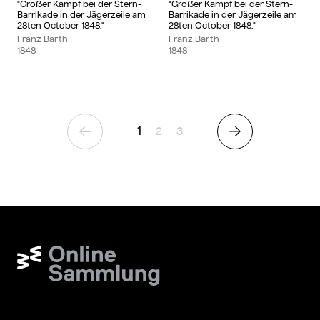
"Großer Kampf bei der Stern-
"Großer Kampf bei der Stern-
Barrikade in der Jägerzeile am
Barrikade in der Jägerzeile am
28ten October 1848."
28ten October 1848."
Franz Barth
Franz Barth
1848
1848
1
Page
Page
2
3
Previous Page
Next Page
Wien Museum Online Sammlung