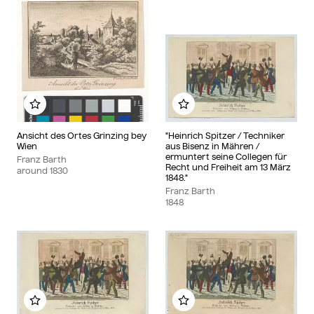
Add to my album
Add to my album
Ansicht des Ortes Grinzing bey
"Heinrich Spitzer / Techniker
Wien
aus Bisenz in Mähren /
ermuntert seine Collegen für
Franz Barth
Recht und Freiheit am 13 März
around
1830
1848."
Franz Barth
1848
Add to my album
Add to my album