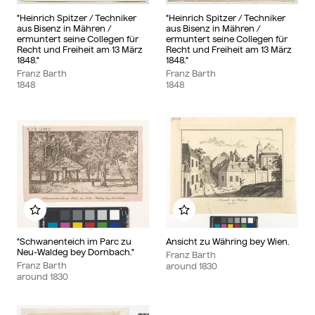
"Heinrich Spitzer / Techniker
"Heinrich Spitzer / Techniker
aus Bisenz in Mähren /
aus Bisenz in Mähren /
ermuntert seine Collegen für
ermuntert seine Collegen für
Recht und Freiheit am 13 März
Recht und Freiheit am 13 März
1848."
1848."
Franz Barth
Franz Barth
1848
1848
Add to my album
Add to my album
"Schwanenteich im Parc zu
Ansicht zu Währing bey Wien.
Neu-Waldeg bey Dornbach."
Franz Barth
Franz Barth
around
1830
around
1830