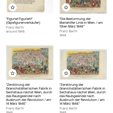
Add to my album
Add to my album
"Figurie! Figurieh!"
"Die Bestürmung der
(Gipsfigurenverkäufer)
Mariahilfer Linie in Wien. / am
13ten März 1848."
Franz Barth
Franz Barth
around
1848
1848
Add to my album
Add to my album
"Zerstörung der
"Zerstörung der
Granichstätten'schen Fabrik in
Granichstätten'schen Fabrik in
Sechshaus nächst Wien, durch
Sechshaus nächst Wien, durch
das Raubgesindel nach
das Raubgesindel nach
Ausbruch der Revolution / am
Ausbruch der Revolution / am
14 März 1848."
14 März 1848."
Franz Barth
Franz Barth
1848
1848