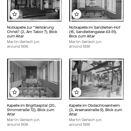
Add to my album
Add to my album
Notkapelle zur "Verklärung
Notkapelle im Sandleiten-Hof
Christi" (2., Am Tabor 7), Blick
(16., Sandleitengasse 43-51),
zum Altar
Blick zum Altar
Martin Gerlach jun.
Martin Gerlach jun.
around
1936
around
1936
Add to my album
Add to my album
Kapelle im Brigittaspital (20.,
Kapelle im Obdachlosenheim
Stromstraße 72), Blick zum
(3., Arsenalstraße 9), Blick zum
Altar
Altar
Martin Gerlach jun.
Martin Gerlach jun.
around
1936
around
1936