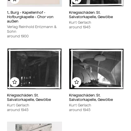
Add to my album
Add to my album
1., Burg - Kapellenhof -
Kriegsschäden: St.
Hofburgkapelle - Chor von
Salvatorkapelle, Gewölbe
außen
Kurt Gerlach
Verlag Reinhold Entzmann &
around
1945
Sohn
around
1900
Add to my album
Add to my album
Kriegsschäden: St.
Kriegsschäden: St.
Salvatorkapelle, Gewölbe
Salvatorkapelle, Gewölbe
Kurt Gerlach
Kurt Gerlach
around
1945
around
1945