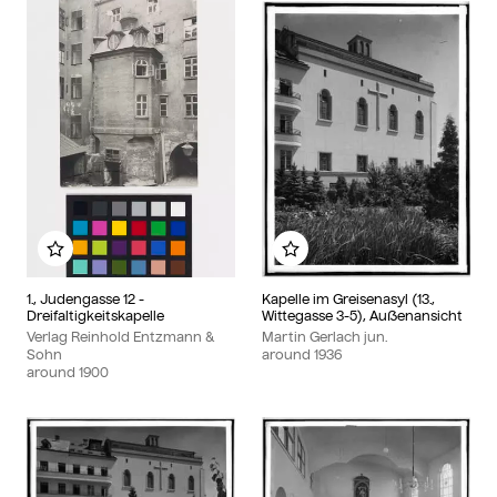
Add to my album
Add to my album
1., Judengasse 12 -
Kapelle im Greisenasyl (13.,
Dreifaltigkeitskapelle
Wittegasse 3-5), Außenansicht
Verlag Reinhold Entzmann &
Martin Gerlach jun.
Sohn
around
1936
around
1900