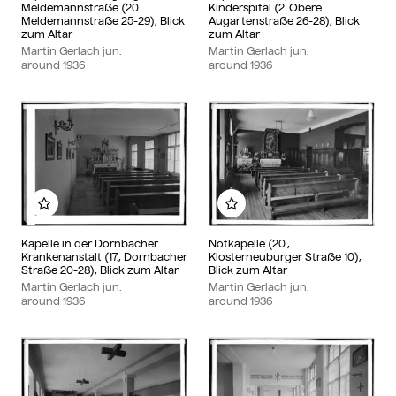
Meldemannstraße (20.
Kinderspital (2. Obere
Meldemannstraße 25-29), Blick
Augartenstraße 26-28), Blick
zum Altar
zum Altar
Martin Gerlach jun.
Martin Gerlach jun.
around
1936
around
1936
Add to my album
Add to my album
Kapelle in der Dornbacher
Notkapelle (20.,
Krankenanstalt (17., Dornbacher
Klosterneuburger Straße 10),
Straße 20-28), Blick zum Altar
Blick zum Altar
Martin Gerlach jun.
Martin Gerlach jun.
around
1936
around
1936