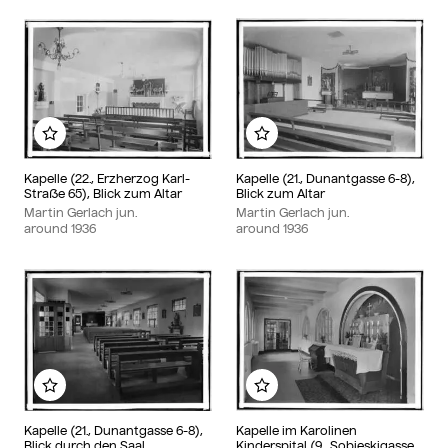
Add to my album
Add to my album
Kapelle (22., Erzherzog Karl-
Kapelle (21., Dunantgasse 6-8),
Straße 65), Blick zum Altar
Blick zum Altar
Martin Gerlach jun.
Martin Gerlach jun.
around
1936
around
1936
Add to my album
Add to my album
Kapelle (21., Dunantgasse 6-8),
Kapelle im Karolinen
Blick durch den Saal
Kinderspital (9., Sobieskigasse