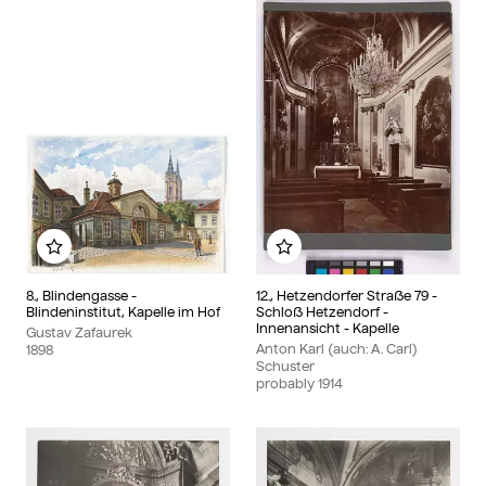
Add to my album
Add to my album
8., Blindengasse -
12., Hetzendorfer Straße 79 -
Blindeninstitut, Kapelle im Hof
Schloß Hetzendorf -
Innenansicht - Kapelle
Gustav Zafaurek
Anton Karl (auch: A. Carl)
1898
Schuster
probably
1914