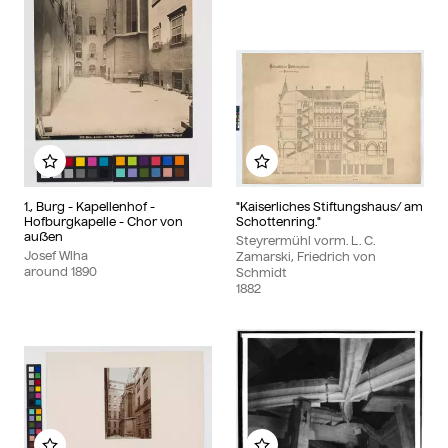
Add to my album
Add to my album
1., Burg - Kapellenhof -
"Kaiserliches Stiftungshaus/ am
Hofburgkapelle - Chor von
Schottenring."
außen
Steyrermühl vorm. L. C.
Josef Wlha
Zamarski, Friedrich von
around
1890
Schmidt
1882