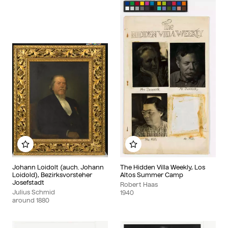
Add to my album
Add to my album
Johann Loidolt (auch. Johann
The Hidden Villa Weekly, Los
Loidold), Bezirksvorsteher
Altos Summer Camp
Josefstadt
Robert Haas
Julius Schmid
1940
around
1880