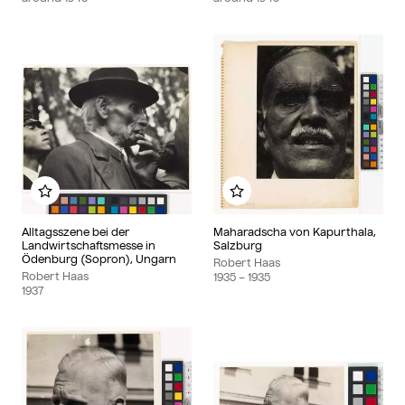
Add to my album
Add to my album
Alltagsszene bei der
Maharadscha von Kapurthala,
Landwirtschaftsmesse in
Salzburg
Ödenburg (Sopron), Ungarn
Robert Haas
Robert Haas
1935
– 1935
1937