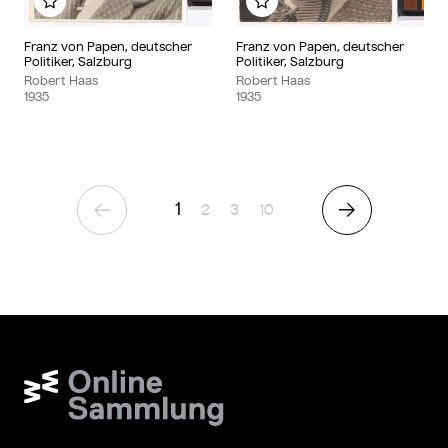
Add to my album
Add to my album
Franz von Papen, deutscher
Franz von Papen, deutscher
Politiker, Salzburg
Politiker, Salzburg
Robert Haas
Robert Haas
1935
1935
1
Page
Page
Page
2
3
10
Previous Page
Next Page
Wien Museum Online Sammlung