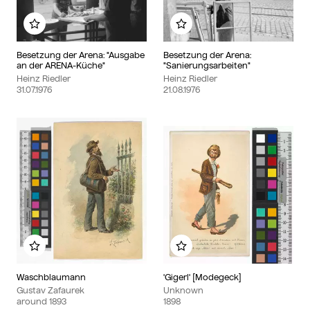
Add to my album
Add to my album
Besetzung der Arena: "Ausgabe
Besetzung der Arena:
an der ARENA-Küche"
"Sanierungsarbeiten"
Heinz Riedler
Heinz Riedler
31.07.1976
21.08.1976
Add to my album
Add to my album
Waschblaumann
'Gigerl' [Modegeck]
Gustav Zafaurek
Unknown
around
1893
1898