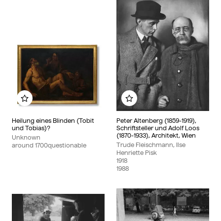
Add to my album
Add to my album
Heilung eines Blinden (Tobit
Peter Altenberg (1859-1919),
und Tobias)?
Schriftsteller und Adolf Loos
(1870-1933), Architekt, Wien
Unknown
Trude Fleischmann, Ilse
around
1700
questionable
Henriette Pisk
1918
1988