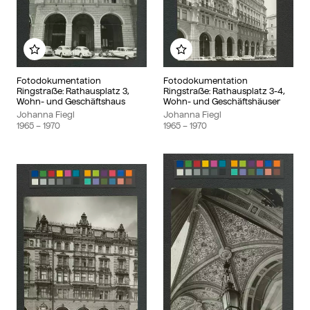
Add to my album
Add to my album
Fotodokumentation
Fotodokumentation
Ringstraße: Rathausplatz 3,
Ringstraße: Rathausplatz 3-4,
Wohn- und Geschäftshaus
Wohn- und Geschäftshäuser
Johanna Fiegl
Johanna Fiegl
1965
– 1970
1965
– 1970