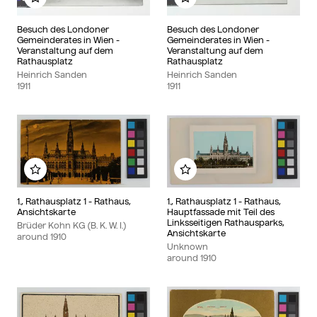
Add to my album
Add to my album
Besuch des Londoner
Besuch des Londoner
Gemeinderates in Wien -
Gemeinderates in Wien -
Veranstaltung auf dem
Veranstaltung auf dem
Rathausplatz
Rathausplatz
Heinrich Sanden
Heinrich Sanden
1911
1911
Add to my album
Add to my album
1., Rathausplatz 1 - Rathaus,
1., Rathausplatz 1 - Rathaus,
Ansichtskarte
Hauptfassade mit Teil des
Linksseitigen Rathausparks,
Brüder Kohn KG (B. K. W. I.)
Ansichtskarte
around
1910
Unknown
around
1910