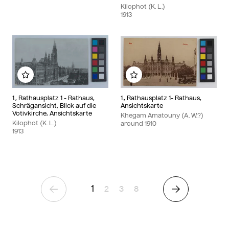
Kilophot (K. L.)
1913
Add to my album
Add to my album
1., Rathausplatz 1 - Rathaus,
1., Rathausplatz 1- Rathaus,
Schrägansicht, Blick auf die
Ansichtskarte
Votivkirche, Ansichtskarte
Khegam Amatouny (A. W.?)
Kilophot (K. L.)
around
1910
1913
1
Page
Page
Page
2
3
8
Previous Page
Next Page