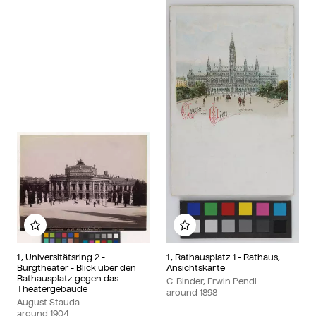
Add to my album
Add to my album
1., Universitätsring 2 -
1., Rathausplatz 1 - Rathaus,
Burgtheater - Blick über den
Ansichtskarte
Rathausplatz gegen das
C. Binder, Erwin Pendl
Theatergebäude
around
1898
August Stauda
around
1904