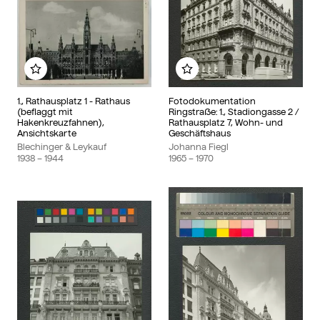
Add to my album
Add to my album
1., Rathausplatz 1 - Rathaus
Fotodokumentation
(beflaggt mit
Ringstraße: 1., Stadiongasse 2 /
Hakenkreuzfahnen),
Rathausplatz 7, Wohn- und
Ansichtskarte
Geschäftshaus
Blechinger & Leykauf
Johanna Fiegl
1938
– 1944
1965
– 1970