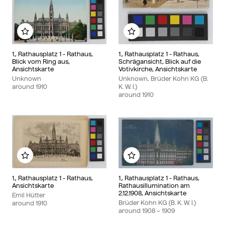
Add to my album
Add to my album
1., Rathausplatz 1 - Rathaus,
1., Rathausplatz 1 - Rathaus,
Blick vom Ring aus,
Schrägansicht, Blick auf die
Ansichtskarte
Votivkirche, Ansichtskarte
Unknown
Unknown, Brüder Kohn KG (B.
around
1910
K. W. I.)
around
1910
Add to my album
Add to my album
1., Rathausplatz 1 - Rathaus,
1., Rathausplatz 1 - Rathaus,
Ansichtskarte
Rathausillumination am
2.12.1908, Ansichtskarte
Emil Hütter
Brüder Kohn KG (B. K. W. I.)
around
1910
around
1908
– 1909