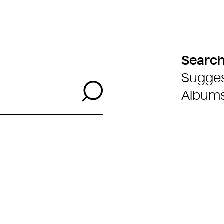
Searc
Sugges
Search
Album