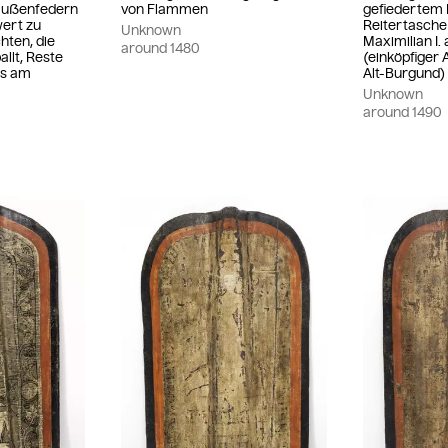
außenfedern
von Flammen
gefiedertem 
wert zu
Reitertasche
Unknown
hten, die
Maximilian I. 
around
1480
allt, Reste
(einköpfiger 
ns am
Alt-Burgund)
Unknown
around
1490