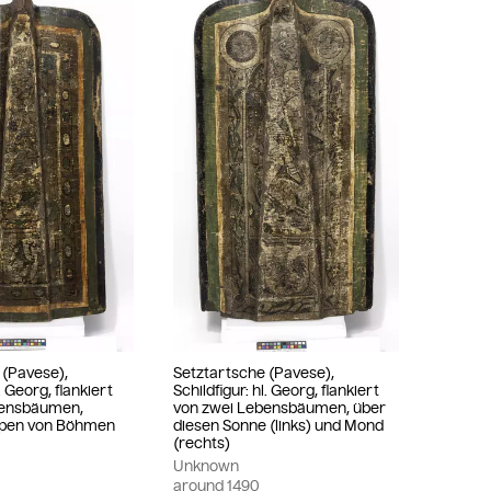
 (Pavese),
Setztartsche (Pavese),
l. Georg, flankiert
Schildfigur: hl. Georg, flankiert
bensbäumen,
von zwei Lebensbäumen, über
pen von Böhmen
diesen Sonne (links) und Mond
(rechts)
Unknown
around
1490