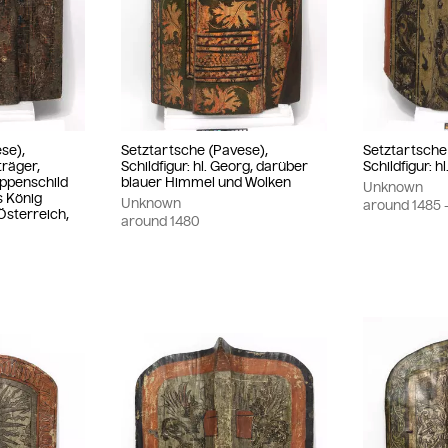
se),
Setztartsche (Pavese),
Setztartsche
träger,
Schildfigur: hl. Georg, darüber
Schildfigur: h
appenschild
blauer Himmel und Wolken
Unknown
s König
Unknown
around
1485
 Österreich,
around
1480