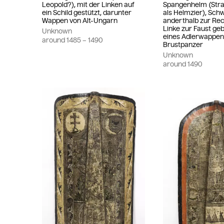
Leopold?), mit der Linken auf
Spangenhelm (Str
ein Schild gestützt, darunter
als Helmzier), Sch
Wappen von Alt-Ungarn
anderthalb zur Rec
Linke zur Faust geb
Unknown
eines Adlerwappe
around
1485
– 1490
Brustpanzer
Unknown
around
1490