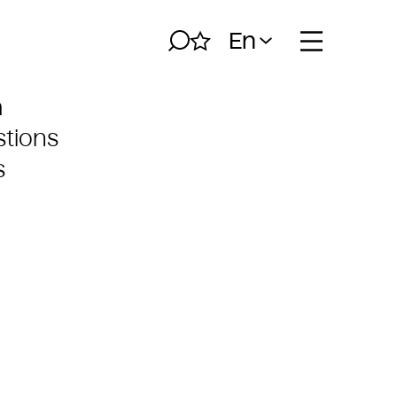
En
Search
My album
Open naviga
h
tions
s