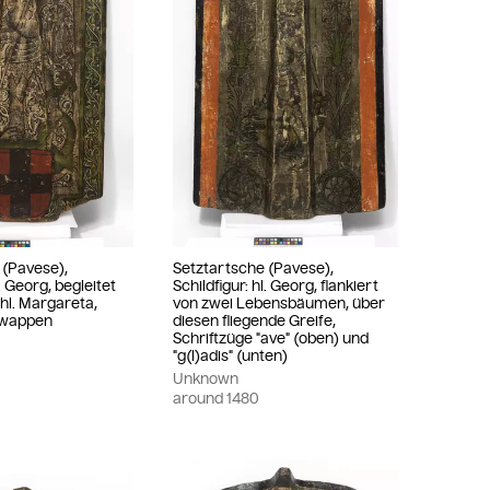
 (Pavese),
Setztartsche (Pavese),
l. Georg, begleitet
Schildfigur: hl. Georg, flankiert
hl. Margareta,
von zwei Lebensbäumen, über
twappen
diesen fliegende Greife,
Schriftzüge "ave" (oben) und
"g(l)adis" (unten)
Unknown
around
1480