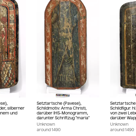
se),
Setztartsche (Pavese),
Setztartsche
der, silberner
Schildmotiv: Arma Christi,
Schildfigur: h
ünem und
darüber IHS-Monogramm,
von zwei Le
darunter Schriftzug "maria"
darüber Wap
Unknown
Unknown
around
1490
around
1490