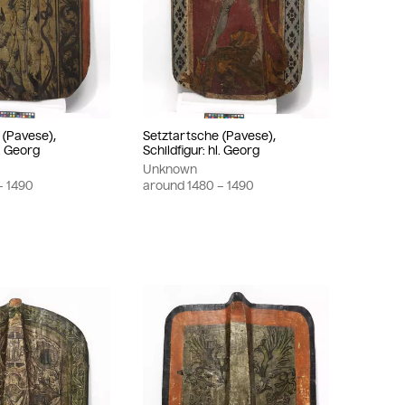
 (Pavese),
Setztartsche (Pavese),
l. Georg
Schildfigur: hl. Georg
Unknown
– 1490
around
1480
– 1490