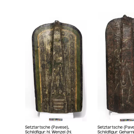
Setztartsche (Pavese),
Setztartsche (Pave
Schildfigur: hl. Wenzel (hl.
Schildfigur: Geharn