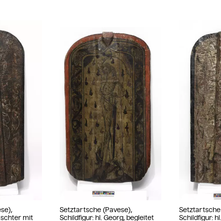
se),
Setztartsche (Pavese),
Setztartsche
ischter mit
Schildfigur: hl. Georg, begleitet
Schildfigur: h