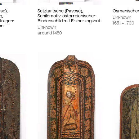
se),
Setztartsche (Pavese),
Osmanischer 
g,
Schildmotiv: österreichischer
Unknown
tragen:
Bindenschild mit Erzherzogshut
1651
– 1700
en
Unknown
around
1480