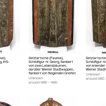
se),
Setztartsche (Pavese),
Setztartsche
g, IHS-
Schildfigur: hl. Georg, flankiert
Schildfigur: h
von zwei Lebensbäumen,
von kniender 
darüber Wiener Stadtwappen,
Wiener Stad
flankiert von fliegenden Greifen
Unknown
0
Unknown
around
1480
around
1485
– 1490