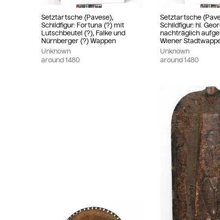
Setztartsche (Pavese),
Setztartsche (Pave
Schildfigur: Fortuna (?) mit
Schildfigur: hl. Geor
Lutschbeutel (?), Falke und
nachträglich aufge
Nürnberger (?) Wappen
Wiener Stadtwapp
Unknown
Unknown
around
1480
around
1480