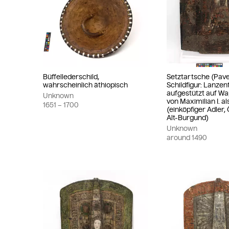
Büffellederschild,
Setztartsche (Pave
wahrscheinlich äthiopisch
Schildfigur: Lanzen
aufgestützt auf W
Unknown
von Maximilian I. al
1651
– 1700
(einköpfiger Adler,
Alt-Burgund)
Unknown
around
1490