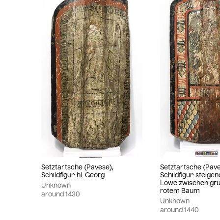
Setztartsche (Pavese),
Setztartsche (Pave
Schildfigur: hl. Georg
Schildfigur: steigen
Löwe zwischen gr
Unknown
rotem Baum
around
1430
Unknown
around
1440