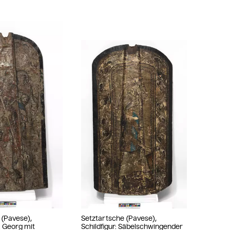
 (Pavese),
Setztartsche (Pavese),
l. Georg mit
Schildfigur: Säbelschwingender