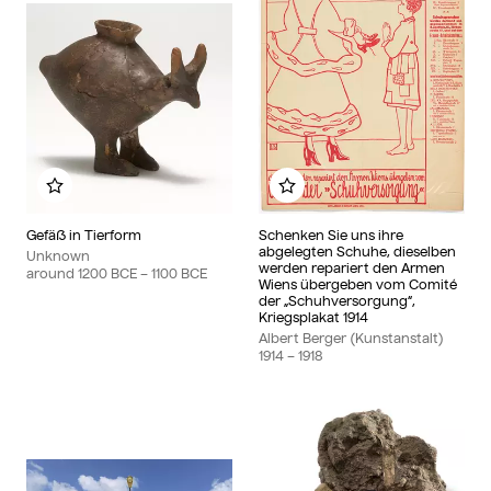
Add to my album
Add to my album
Gefäß in Tierform
Schenken Sie uns ihre
abgelegten Schuhe, dieselben
Unknown
werden repariert den Armen
around 1200 BCE – 1100 BCE
Wiens übergeben vom Comité
der „Schuhversorgung“,
Kriegsplakat 1914
Albert Berger (Kunstanstalt)
1914 – 1918