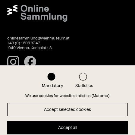
Wien Museum Online Sammlung
onlinesammlung@wienmuseum.at
+43 (0) 1 505 87 47
1040 Vienna, Karlsplatz 8
Instagram
Facebook
Mandatory
Statistics
Data privacy
Imprint
We use cookies for website statistics (Matomo)
Accept selected cookies
Magazin
Accept all
Hauptseite