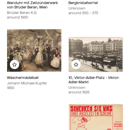
Wanduhr mit Zeitzünderwerk
Bergkristallwirtel
von Brüder Beran, Wien
Unknown
Brüder Beran K.G.
around 550 – 575
around 1950
Add to my album
Add to my album
Wäschermädelball
10., Viktor-Adler-Platz - Viktor-
Adler-Markt
Johann Michael Kupfer
Unknown
1893
around 1926