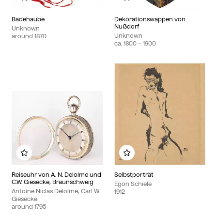
Add to my album
Add to my album
Badehaube
Dekorationswappen von
Nußdorf
Unknown
Unknown
around 1870
ca. 1800 – 1900
Add to my album
Add to my album
Reiseuhr von A. N. Delolme und
Selbstporträt
C.W. Giesecke, Braunschweig
Egon Schiele
Antoine Niclas Delolme, Carl W.
1912
Giesecke
around 1795