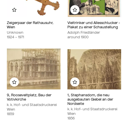
Add to my album
Add to my album
Zeigerpaar der Rathausuhr,
Vieltrinker und Allesschlucker -
Wien
Plakat zu einer Schaustellung
Unknown
Adolph Friedländer
1924 – 1971
around 1900
Add to my album
Add to my album
9., Rooseveltplatz, Bau der
1., Stephansdom, die neu
Votivkirche
ausgebauten Giebel an der
Nordseite
k. k. Hof- und Staatsdruckerei
k. k. Hof- und Staatsdruckerei
Wien
Wien
1859
1856