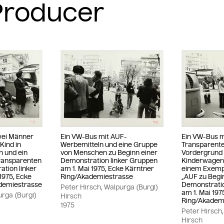
wei Männer
Ein VW-Bus mit AUF-
Ein VW-Bus m
 Kind in
Werbemitteln und eine Gruppe
Transparent
 und ein
von Menschen zu Beginn einer
Vordergrund 
ransparenten
Demonstration linker Gruppen
Kinderwagen 
ation linker
am 1. Mai 1975, Ecke Kärntner
einem Exempl
1975, Ecke
Ring/Akademiestrasse
„AUF zu Begi
demiestrasse
Demonstratio
Peter Hirsch, Walpurga (Burgi)
am 1. Mai 197
urga (Burgi)
Hirsch
Ring/Akademi
1975
Peter Hirsch,
Hirsch