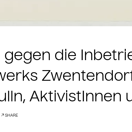
 gegen die Inbet
erks Zwentendorf, 
ulln, AktivistInne
SHARE