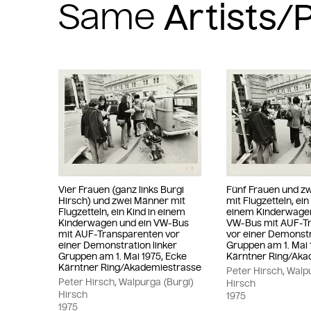
Same
Vier Frauen (ganz links Burgi
Fünf Frauen und z
Hirsch) und zwei Männer mit
mit Flugzetteln, ein
Flugzetteln, ein Kind in einem
einem Kinderwagen
Kinderwagen und ein VW-Bus
VW-Bus mit AUF-T
mit AUF-Transparenten vor
vor einer Demonstr
einer Demonstration linker
Gruppen am 1. Mai 
Gruppen am 1. Mai 1975, Ecke
Kärntner Ring/Aka
Kärntner Ring/Akademiestrasse
Peter Hirsch, Walp
Peter Hirsch, Walpurga (Burgi)
Hirsch
Hirsch
1975
1975