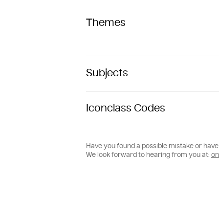
Themes
Subjects
Iconclass Codes
Have you found a possible mistake or have 
We look forward to hearing from you at:
on