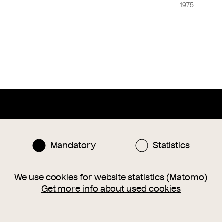
1975
Mandatory
Statistics
Instagram
Facebook
nlinesammlung@wienmuseum.at
We use cookies for website statistics (Matomo)
3 (0) 1 505 87 47
Get more info about used cookies
040 Vienna, Karlsplatz 8