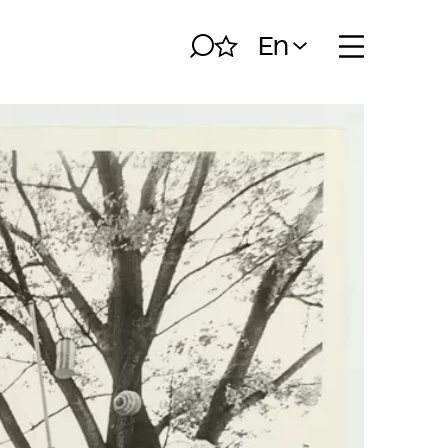
En
Search
My album
Open naviga