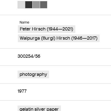
Search Color #dcdcdc
Search Color #333333
Search Color #989898
Search Color #666666
Name
Peter Hirsch (1944—2021)
Walpurga (Burgi) Hirsch (1946—2017)
300254/56
photography
1977
gelatin silver paper