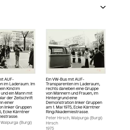
it AUF-
Ein VW-Bus mit AUF-
en im Laderaum. Im
Transparenten im Laderaum,
ein Kind im
rechts daneben eine Gruppe
und ein Mann mit
von Männern und Frauen, im
ar der Zeitschrift
Hintergrund eine
nn einer
Demonstration linker Gruppen
n linker Gruppen
am 1. Mai 1975, Ecke Kärntner
5, Ecke Kärntner
Ring/Akademiestrasse.
estrasse.
Peter Hirsch, Walpurga (Burgi)
 Walpurga (Burgi)
Hirsch
1975