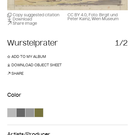
Copy suggested citation
CC BY 4.0, Foto: Birgit und
Peter Kainz, Wien Museum
Download
Share image
Wurstelprater
1/2
ADD TO MY ALBUM
DOWNLOAD OBJECT SHEET
SHARE
Color
Search Color #bababa
Search Color #666666
Search Color #989898
Search Color #77733d
Artists/Producer