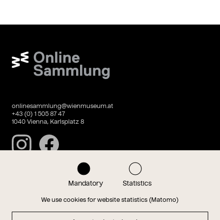
Wien Museum Online Sammlung
onlinesammlung@wienmuseum.at
+43 (0) 1 505 87 47
1040 Vienna, Karlsplatz 8
Instagram
Facebook
Mandatory
Statistics
Data privacy
Imprint
We use cookies for website statistics (Matomo)