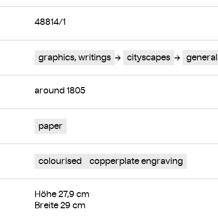
48814/1
graphics, writings
cityscapes
general
around 1805
paper
colourised
copperplate engraving
Höhe 27,9 cm
Breite 29 cm