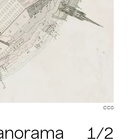
CC0
Cop
Panorama
1/2