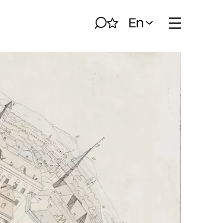
En
Search
My album
Open naviga