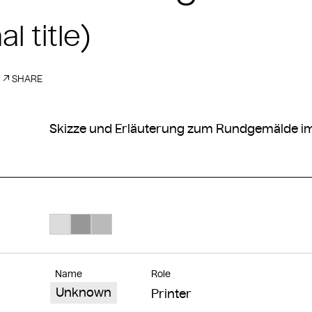
al title)
SHARE
Skizze und Erläuterung zum Rundgemälde im 
Search Color #dcdcdc
Search Color #989898
Search Color #bababa
Name
Role
Unknown
Printer