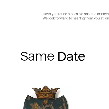
Have you found a possible mistake or have 
We look forward to hearing from you at:
on
Same