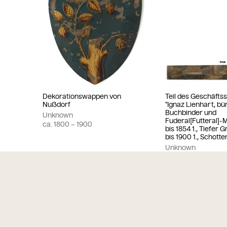
Dekorationswappen von
Teil des Geschäftss
Nußdorf
"Ignaz Lienhart, bü
Buchbinder und
Unknown
Fuderal[Futteral]-
ca.
1800
– 1900
bis 1854 1., Tiefer 
bis 1900 1., Schott
Unknown
ca.
1765
– 1800