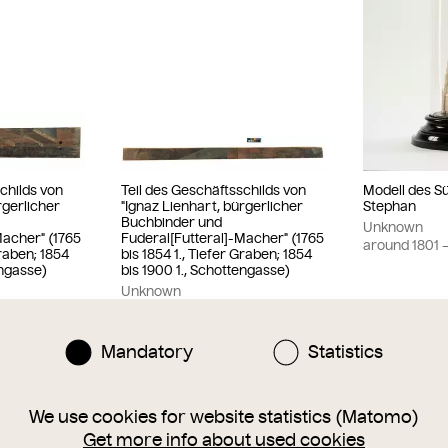
childs von
Teil des Geschäftsschilds von
Modell des S
rgerlicher
"Ignaz Lienhart, bürgerlicher
Stephan
Buchbinder und
Unknown
Macher" (1765
Fuderal[Futteral]-Macher" (1765
around
1801
–
Graben; 1854
bis 1854 1., Tiefer Graben; 1854
engasse)
bis 1900 1., Schottengasse)
Unknown
ca.
1765
– 1800
Mandatory
Statistics
We use cookies for website statistics (Matomo)
Get more info about used cookies