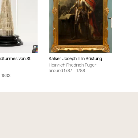
üdturmes von St.
Kaiser Joseph II. in Rüstung
Heinrich Friedrich Füger
around
1787
– 1788
 1833