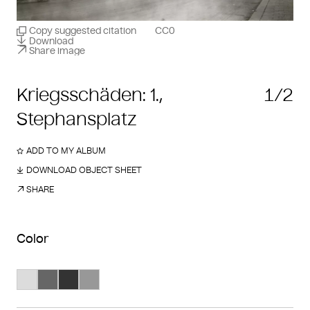
Copy suggested citation
CC0
Download
Share image
Kriegsschäden: 1.,
1/2
Stephansplatz
ADD TO MY ALBUM
DOWNLOAD OBJECT SHEET
SHARE
Color
Search Color #dcdcdc
Search Color #666666
Search Color #333333
Search Color #989898