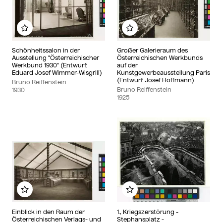
Add to my album
Add to my album
Schönheitssalon in der
Großer Galerieraum des
Ausstellung "Österreichischer
Österreichischen Werkbunds
Werkbund 1930" (Entwurf:
auf der
Eduard Josef Wimmer-Wisgrill)
Kunstgewerbeausstellung Paris
(Entwurf: Josef Hoffmann)
Bruno Reiffenstein
Bruno Reiffenstein
1930
1925
Add to my album
Add to my album
Einblick in den Raum der
1., Kriegszerstörung -
Österreichischen Verlags- und
Stephansplatz -