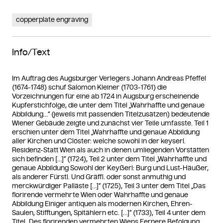
copperplate engraving
Info/Text
Im Auftrag des Augsburger Verlegers Johann Andreas Pfeffel
(1674-1748) schuf Salomon Kleiner (1703-1761) die
Vorzeichnungen für eine ab 1724 in Augsburg erscheinende
Kupferstichfolge, die unter dem Titel „Wahrhaffte und genaue
Abbildung…“ (jeweils mit passenden Titelzusätzen) bedeutende
Wiener Gebäude zeigte und zunächst vier Teile umfasste. Teil 1
erschien unter dem Titel „Wahrhaffte und genaue Abbildung
aller Kirchen und Clöster: welche sowohl in der keyserl.
Residenz-Statt Wien als auch in denen umliegenden Vorstätten
sich befinden […]“ (1724), Teil 2 unter dem Titel „Wahrhaffte und
genaue Abbildung Sowohl der Keyßerl: Burg und Lust-Häußer,
als anderer Fürstl. Und Gräffl. oder sonst anmuthig und
merckwürdiger Palläste […]“ (1725), Teil 3 unter dem Titel „Das
florirende vermehrte Wien oder Wahrhaffte und genaue
Abbildung Einiger antiquen als modernen Kirchen, Ehren-
Saulen, Stifftungen, Spitählern etc. […]“ (1733), Teil 4 unter dem
Titel „Des florirenden vermehrten Wiens Fernere Befolgung