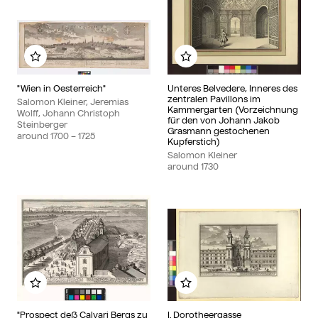
Add to my album
Add to my album
"Wien in Oesterreich"
Unteres Belvedere, Inneres des
zentralen Pavillons im
Salomon Kleiner, Jeremias
Kammergarten (Vorzeichnung
Wolff, Johann Christoph
für den von Johann Jakob
Steinberger
Grasmann gestochenen
around
1700
– 1725
Kupferstich)
Salomon Kleiner
around
1730
Add to my album
Add to my album
"Prospect deß Calvari Bergs zu
I. Dorotheergasse