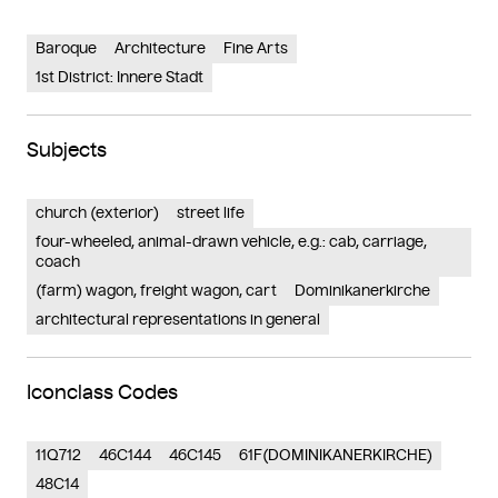
Baroque
Architecture
Fine Arts
1st District: Innere Stadt
Subjects
church (exterior)
street life
four-wheeled, animal-drawn vehicle, e.g.: cab, carriage,
coach
(farm) wagon, freight wagon, cart
Dominikanerkirche
architectural representations in general
Iconclass Codes
11Q712
46C144
46C145
61F(DOMINIKANERKIRCHE)
48C14