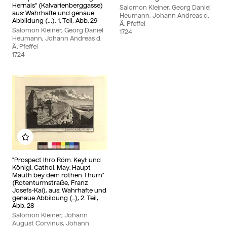
Hernals" (Kalvarienberggasse)
Salomon Kleiner, Georg Daniel
aus: Wahrhafte und genaue
Heumann, Johann Andreas d.
Abbildung (…), 1. Teil, Abb. 29
Ä. Pfeffel
Salomon Kleiner, Georg Daniel
1724
Heumann, Johann Andreas d.
Ä. Pfeffel
1724
Add to my album
"Prospect Ihro Röm. Keyl: und
Königl: Cathol. May: Haupt
Mauth bey dem rothen Thurn"
(Rotenturmstraße, Franz
Josefs-Kai), aus: Wahrhafte und
genaue Abbildung (...), 2. Teil,
Abb. 28
Salomon Kleiner, Johann
August Corvinus, Johann