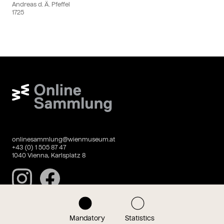
Andreas d. Ä. Pfeffel
1725
Wien Museum Online Sammlung
onlinesammlung@wienmuseum.at
+43 (0) 1 505 87 47
1040 Vienna, Karlsplatz 8
Instagram
Facebook
Mandatory
Statistics
Data privacy
Imprint