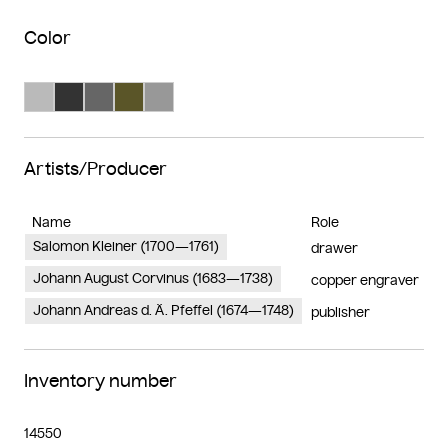
Color
Search Color #bababa
Search Color #333333
Search Color #666666
Search Color #5a5528
Search Color #989898
Artists/Producer
Name
Role
Salomon Kleiner (1700—1761)
drawer
Johann August Corvinus (1683—1738)
copper engraver
Johann Andreas d. Ä. Pfeffel (1674—1748)
publisher
Inventory number
14550