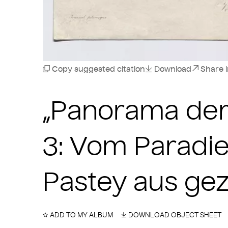
Copy suggested citation
Download
Share 
„Panorama der 
3: Vom Paradie
Pastey aus gez
ADD TO MY ALBUM
DOWNLOAD OBJECT SHEET