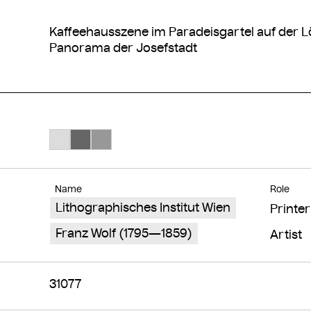
Kaffeehausszene im Paradeisgartel auf der L
Panorama der Josefstadt
Search Color #dcdcdc
Search Color #666666
Search Color #989898
Name
Role
Lithographisches Institut Wien
Printer
Franz Wolf (1795—1859)
Artist
31077