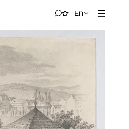
En
Search
My album
Open naviga