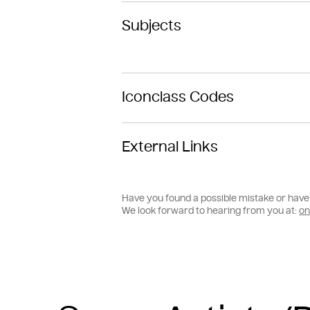
Subjects
Iconclass Codes
External Links
Have you found a possible mistake or have 
We look forward to hearing from you at:
on