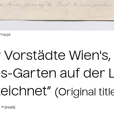
image
Vorstädte Wien's, 
s-Garten auf der 
eichnet“
(Original titl
SHARE