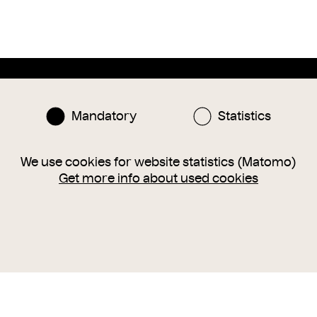
Mandatory
Statistics
We use cookies for website statistics (Matomo)
Instagram
Facebook
Get more info about used cookies
nlinesammlung@wienmuseum.at
3 (0) 1 505 87 47
040 Vienna, Karlsplatz 8