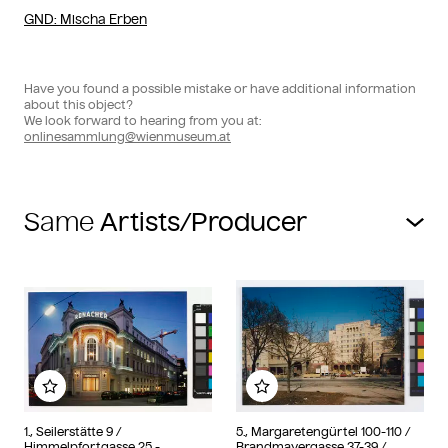
GND
: Mischa Erben
Have you found a possible mistake or have additional information
about this object?
We look forward to hearing from you at:
onlinesammlung@wienmuseum.at
Same
Add to my album
Add to my album
1., Seilerstätte 9 /
5., Margaretengürtel 100-110 /
Himmelpfortgasse 25 -
Brandmayergasse 37-39 /