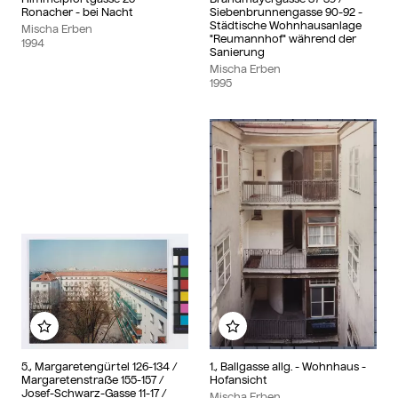
Ronacher - bei Nacht
Siebenbrunnengasse 90-92 -
Städtische Wohnhausanlage
Mischa Erben
"Reumannhof" während der
1994
Sanierung
Mischa Erben
1995
Add to my album
Add to my album
5., Margaretengürtel 126-134 /
1., Ballgasse allg. - Wohnhaus -
Margaretenstraße 155-157 /
Hofansicht
Josef-Schwarz-Gasse 11-17 /
Mischa Erben