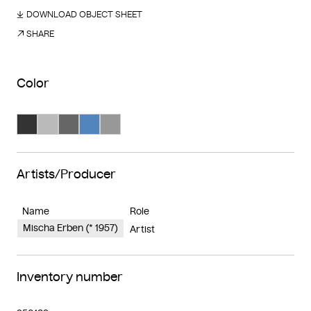
DOWNLOAD OBJECT SHEET
SHARE
Color
Search Color #333333
Search Color #bababa
Search Color #666666
Search Color #5385bd
Search Color #989898
Artists/Producer
Name
Role
Mischa Erben (* 1957)
Artist
Inventory number