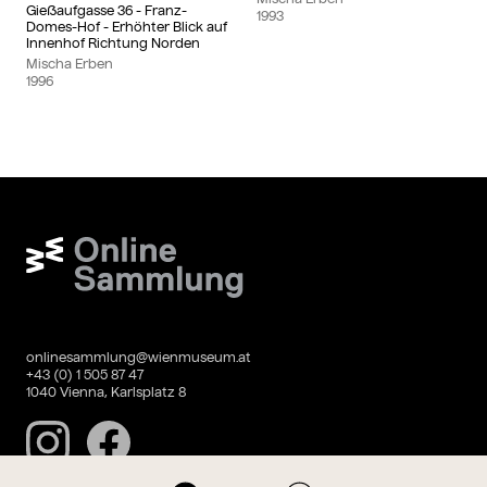
Gießaufgasse 36 - Franz-
1993
Domes-Hof - Erhöhter Blick auf
Innenhof Richtung Norden
Mischa Erben
1996
Wien Museum Online Sammlung
onlinesammlung@wienmuseum.at
+43 (0) 1 505 87 47
1040 Vienna, Karlsplatz 8
Instagram
Facebook