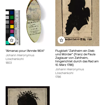
Add to my album
Add to my album
"Almanac pour l'Année 1804"
Flugblatt "Zahlheim ein Dieb
und Mörder" (Franz de Paula
Johann Hieronymus
Zaglauer von Zahlheim,
Löschenkohl
hingerichtet durch das Rad am
1803
10. März 1786)
Johann Hieronymus
Löschenkohl
1786