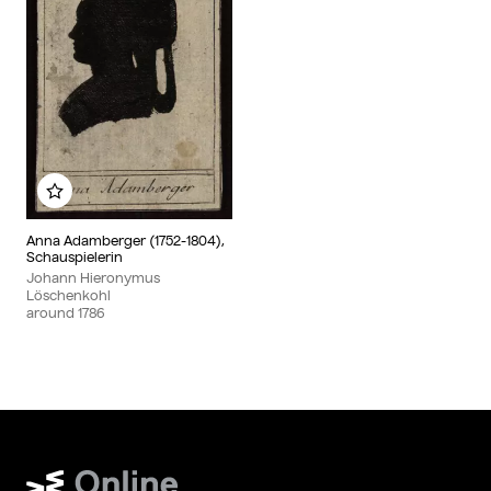
Add to my album
Anna Adamberger (1752-1804),
Schauspielerin
Johann Hieronymus
Löschenkohl
around
1786
Wien Museum Online Sammlung