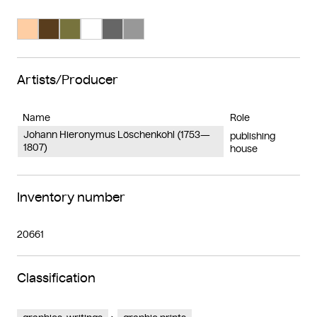
Search Color #fecea4
Search Color #593d1d
Search Color #77733d
Search Color #ffffff
Search Color #666666
Search Color #989898
Artists/Producer
Name
Role
Johann Hieronymus Löschenkohl (1753—
publishing
1807)
house
Inventory number
20661
Classification