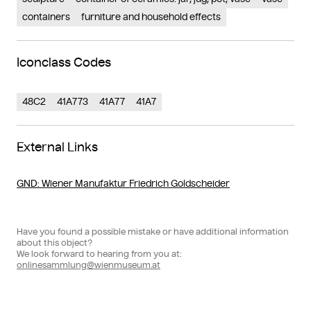
containers
furniture and household effects
Iconclass Codes
48C2
41A773
41A77
41A7
External Links
GND
: Wiener Manufaktur Friedrich Goldscheider
Have you found a possible mistake or have additional information
about this object?
We look forward to hearing from you at:
onlinesammlung@wienmuseum.at