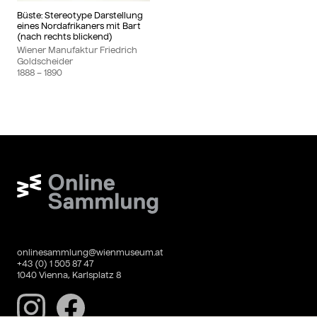
Büste: Stereotype Darstellung
eines Nordafrikaners mit Bart
(nach rechts blickend)
Wiener Manufaktur Friedrich
Goldscheider
1888
– 1890
Wien Museum Online Sammlung
onlinesammlung@wienmuseum.at
+43 (0) 1 505 87 47
1040 Vienna, Karlsplatz 8
Instagram
Facebook