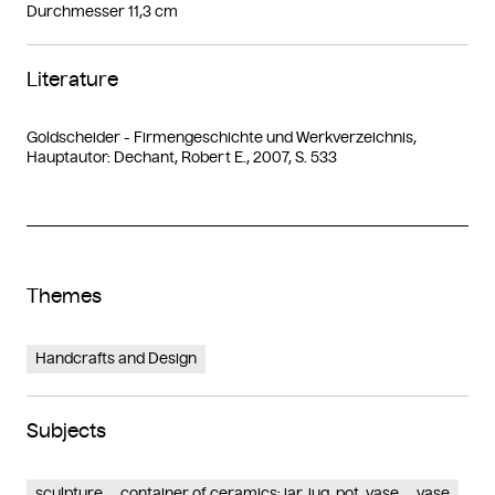
Durchmesser 11,3 cm
Literature
Goldscheider - Firmengeschichte und Werkverzeichnis,
Hauptautor: Dechant, Robert E., 2007, S. 533
Themes
Handcrafts and Design
Subjects
sculpture
container of ceramics: jar, jug, pot, vase
vase