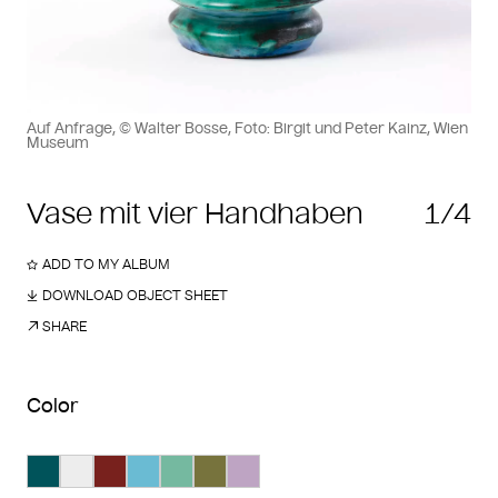
Auf Anfrage, © Walter Bosse, Foto: Birgit und Peter Kainz, Wien
Museum
Vase mit vier Handhaben
1/4
ADD TO MY ALBUM
DOWNLOAD OBJECT SHEET
SHARE
Color
Search Color #00535a
Search Color #ededed
Search Color #78211d
Search Color #6abbd3
Search Color #75b9a0
Search Color #77733d
Search Color #bea4c3