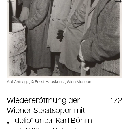
Previous slide
Next
Auf Anfrage, © Ernst Hausknost, Wien Museum
Wiedereröffnung der
1/2
Wiener Staatsoper mit
„Fidelio“ unter Karl Böhm