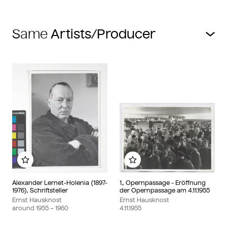
Same
Add to my album
Add to my album
Alexander Lernet-Holenia (1897-
1., Opernpassage - Eröffnung
1976), Schriftsteller
der Opernpassage am 4.11.1955
Ernst Hausknost
Ernst Hausknost
around
1955
– 1960
4.11.1955