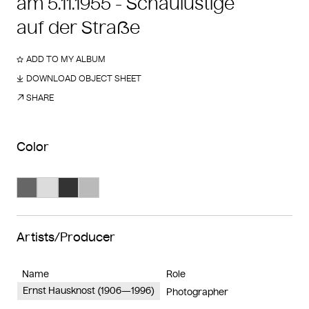
am 5.11.1955 - Schaulustige
auf der Straße
ADD TO MY ALBUM
DOWNLOAD OBJECT SHEET
SHARE
Color
Search Color #666666
Search Color #dcdcdc
Search Color #333333
Search Color #bababa
Artists/Producer
Name
Role
Ernst Hausknost (1906—1996)
Photographer